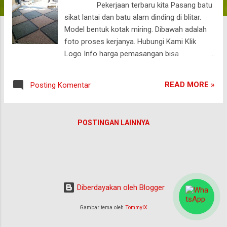
Pekerjaan terbaru kita Pasang batu
a
sikat lantai dan batu alam dinding di blitar.
n
Model bentuk kotak miring. Dibawah adalah
foto proses kerjanya. Hubungi Kami Klik
Logo Info harga pemasangan bisa
menghubungi saya . Hariyono 085334427496
(telpon saja ) 085851472116 ( whatsap dan
READ MORE »
Posting Komentar
telpon)
POSTINGAN LAINNYA
Diberdayakan oleh Blogger
Gambar tema oleh
TommyIX