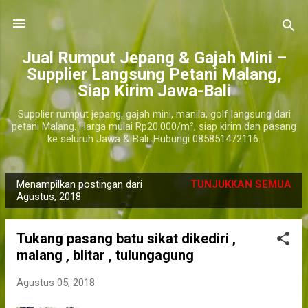
Langsung ke konten utama
​Jual Rumput Jepang & Gajah Mini –
Supplier Langsung Petani Malang,
Siap Kirim Jawa-Bali
Supplier rumput jepang, gajah mini, manila, golf langsung dari
petani Malang. Harga mulai Rp20.000/m², siap kirim dan pasang
ke seluruh Jawa & Bali. Hubungi 085851472116.
Menampilkan postingan dari
TUNJUKKAN SEMUA
P
Agustus, 2018
o
s
Tukang pasang batu sikat dikediri ,
t
malang , blitar , tulungagung
i
n
Agustus 05, 2018
g