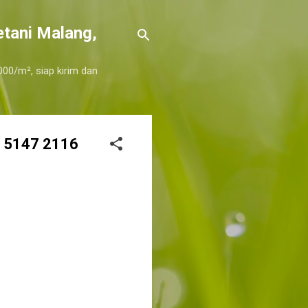
etani Malang,
000/m², siap kirim dan
8 5147 2116