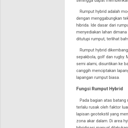
sehingga dapat memberikan
Rumput hybrid adalah mode
dengan menggabungkan tekn
hibrida. Ide dasar dari rum
menyediakan lahan dimana 
ditutupi rumput, terlihat b
Rumput hybrid dikembangka
sepakbola, golf dan rugby.
semi alami, disuntikan ke 
canggih menciptakan lapang
lapangan rumput biasa.
Fungsi Rumput Hybrid
Pada bagian atas batang r
terlalu rusak oleh faktor l
lapisan geotekstil yang m
zona akar dalam. Di area hy
hibridisasi manual dilakuk