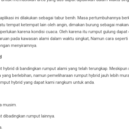
plikasi ini dilakukan sebagai tabur benih. Masa pertumbuhannya be
 satu tempat ketempat lain oleh angin, dimakan burung sebagai maka
iperlukan karena kondisi cuaca. Oleh karena itu rumput gulung dapat 
uan pada kawasan alami dalam waktu singkat, Namun cara seperti 
dengan menyiramnya.
d
hybrid di bandingkan rumput alami yang telah terungkap. Meskipun
yang berlebihan, namun pemeliharaan rumput hybrid jauh lebih mur
rumput hybrid yang dapat kami rangkum untuk anda.
ua musim.
at dibadingkan rumput lainnya.
a.