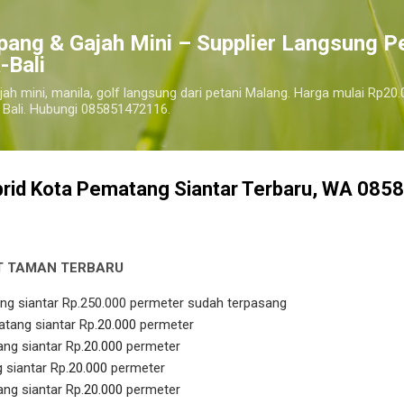
Langsung ke konten utama
pang & Gajah Mini – Supplier Langsung P
-Bali
jah mini, manila, golf langsung dari petani Malang. Harga mulai Rp20.
 Bali. Hubungi 085851472116.
rid Kota Pematang Siantar Terbaru, WA 085
T TAMAN TERBARU
kota pematang siantar
ng siantar Rp.250.000 permeter sudah terpasang
ang siantar Rp.
20.000
permeter
ng siantar Rp.
20.000
permeter
siantar Rp.
20.000
permeter
ng siantar Rp.
20.000
permeter