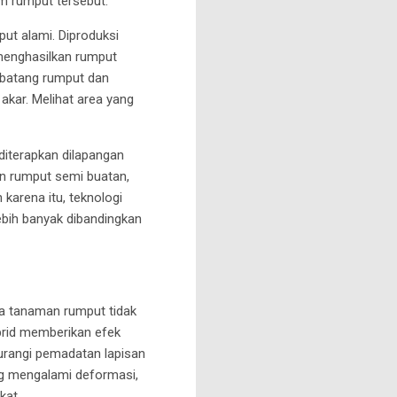
m rumput tersebut.
t alami. Diproduksi
menghasilkan rumput
i batang rumput dan
kar. Melihat area yang
iterapkan dilapangan
an rumput semi buatan,
karena itu, teknologi
ebih banyak dibandingkan
a tanaman rumput tidak
ybrid memberikan efek
urangi pemadatan lapisan
ang mengalami deformasi,
kat.