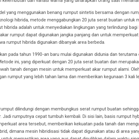
 kelembutan dan variasi warna yang diharapkan orang saat menana
l yang menggunakan benang rumput sintetis bersama dengan rumpu
ologi hibrida, metode menggabungkan 20 juta serat buatan untuk 
put hibrida adalah untuk menyediakan lingkungan yang terlindungi bag
akar rumput dapat digunakan jangka panjang dan untuk memperkuat a
ahwa rumput hibrida digunakan dibanyak area berbeda.
n pada tahun 1990-an baru mulai digunakan didunia dan terutama d
 Metode ini, yang diperkuat dengan 20 juta serat buatan dan merupak
bawah tanah dengan mesin untuk memperkuat akar rumput alami. Oleh 
an rumput yang lebih tahan lama dan memberikan kegunaan 3 kali l
umput dilindungi dengan membungkus serat rumput buatan sehingg
uar. Jadi rumputnya cepat tumbuh kembali. Di sisi lain, basis rumput h
emperkuat area tersebut, memberikan kekuatan pada tanah dan meng
brid, dimana mesin hibridisasi tidak dapat digunakan atau di area y
an untuk memastikan area yang aus dapat dipulihkan dalam waktu sing