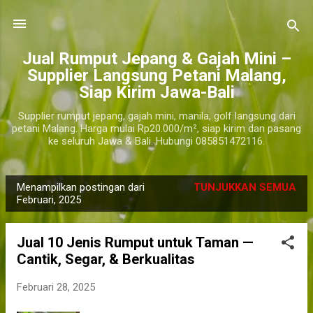
Langsung ke konten utama
​Jual Rumput Jepang & Gajah Mini –
Supplier Langsung Petani Malang,
Siap Kirim Jawa-Bali
Supplier rumput jepang, gajah mini, manila, golf langsung dari
petani Malang. Harga mulai Rp20.000/m², siap kirim dan pasang
ke seluruh Jawa & Bali. Hubungi 085851472116.
Menampilkan postingan dari
TUNJUKKAN SEMUA
P
Februari, 2025
o
s
Jual 10 Jenis Rumput untuk Taman —
t
Cantik, Segar, & Berkualitas
i
n
Februari 28, 2025
g