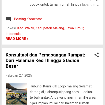
terhadap cuaca panas dan hujan. 🌱 Rumput
cocok untuk taman rumah hingga lapangan
Gajah Mini Rumput ini memiliki daun yang
olahraga. Kami menyediakan berbagai jenis
lebih lebar dibandingkan rumput Jepang,
rumput alami dan sintetis yang tidak hanya
tetapi lebih pendek. Biasanya digunakan
Posting Komentar
indah, tetapi juga kuat dan mudah dirawat.
untuk halaman ...
Mengapa Memilih Rumput Tahan Lama?
Lokasi:
Kec. Wajak, Kabupaten Malang, Jawa Timur,
Rumput yang tahan lama memiliki banyak
Indonesia
keunggulan, di antaranya: Perawatan minimal
READ MORE »
— Anda tidak perlu repot memangkas atau
menyiram rumput secara berlebihan. Daya
Konsultasi dan Pemasangan Rumput:
tahan tinggi — Cocok untuk area yang sering
Dari Halaman Kecil hingga Stadion
digunakan, seperti lapangan olahraga atau
Besar
halaman bermain anak. Estetika maksimal —
Tetap terlihat hijau dan segar meskipun
Februari 27, 2025
sering diinjak atau terkena cuaca ekstrem.
Jenis Rumput Tahan Lama yang Kami
Hubungi Kami Klik Logo malang Selamat
Tawarkan Kami memiliki berbagai pilihan
datang di jualrumputjepang.com — solusi
rumput unggulan, di antaranya: Rumput
terbaik untuk Anda yang ingin memiliki area
Jepang — Rumput favorit untuk taman
hijau impian, mulai dari halaman rumah