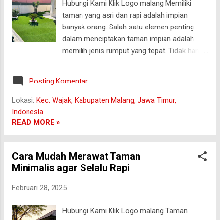
Hubungi Kami Klik Logo malang Memiliki
tidak tumbuh terlalu panjang. 2. Rumput
taman yang asri dan rapi adalah impian
Gajah Mini Jenis rumput ini memiliki daun
banyak orang. Salah satu elemen penting
lebih lebar, namun ukurannya lebih pendek
dalam menciptakan taman impian adalah
dibandingkan rumput gajah biasa.
memilih jenis rumput yang tepat. Tidak hanya
Kelebihannya adalah mudah dirawat, cepat
mempercantik taman, rumput juga berperan
tumbuh, dan tahan injakan, sehingga idea...
dalam menjaga kelembapan tanah dan
Posting Komentar
memberikan kesan alami. Nah, berikut adalah
10 jenis rumput terbaik untuk taman Anda —
Lokasi:
Kec. Wajak, Kabupaten Malang, Jawa Timur,
estetik, tahan injak, dan mudah dirawat! 1.
Indonesia
Rumput Jepang (Zoysia Japonica) Rumput
READ MORE »
Jepang terkenal dengan daunnya yang halus,
rapi, dan tumbuh rapat. Meski
Cara Mudah Merawat Taman
pertumbuhannya agak lambat, hasil akhirnya
Minimalis agar Selalu Rapi
sangat memuaskan. Cocok untuk Anda yang
menginginkan taman minimalis dengan
Februari 28, 2025
nuansa elegan. Rumput ini juga cukup tahan
injak meskipun memerlukan pemangkasan
Hubungi Kami Klik Logo malang Taman
rutin. daftar 27 pemain yang dipanggil patrick