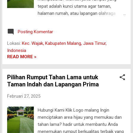
menyediakan berbagai jenis rumput
tepat adalah kunci utama agar taman,
unggulan, seperti: Rumput Jepang (Zoysia
halaman rumah, atau lapangan olahraga
Japonica) — Cocok untuk taman minimalis.
Anda terlihat indah, tahan lama, dan mudah
Rumput Gajah Mini — Ideal untuk halaman
dirawat. Di jualrumputjepang.com , kami
rumah dan area bermain. Rumput Be...
Posting Komentar
menawarkan beragam pilihan rumput
berkualitas yang bisa disesuaikan dengan
Lokasi:
Kec. Wajak, Kabupaten Malang, Jawa Timur,
kebutuhan Anda. Yuk, kenali jenis-jenis
Indonesia
rumput terbaik dan manfaatnya! Jenis
READ MORE »
Rumput yang Kami Tawarkan 🌿 Rumput
Jepang (Zoysia Japonica) Rumput Jepang
Pilihan Rumput Tahan Lama untuk
adalah pilihan favorit untuk taman minimalis
Taman Indah dan Lapangan Prima
dan halaman rumah. Daunnya kecil, rapi, dan
halus, memberikan kesan estetis yang
Februari 27, 2025
bersih. Kelebihan rumput Jepang: Tampilan
elegan — Cocok untuk taman yang
Hubungi Kami Klik Logo malang Ingin
mengutamakan keindahan visual. Perawatan
menciptakan area hijau yang memukau dan
sedang — Memerlukan pemangkasan rutin
tahan lama? hadir untuk membantu Anda
agar tetap rapi. Daya tahan baik — Tahan
menemukan rumput berkualitas terbaik yang