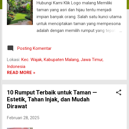
Hubungi Kami Klik Logo malang Memiliki
a
taman yang asri dan hijau tentu menjadi
n
impian banyak orang. Salah satu kunci utama
untuk menciptakan taman yang mempesona
adalah dengan memilih rumput yang tepat.
Namun, tahukah Anda bahwa ada berbagai
jenis rumput taman yang bisa disesuaikan
Posting Komentar
dengan kebutuhan dan konsep desain Anda?
Kami hadir untuk menawarkan 10 jenis
Lokasi:
Kec. Wajak, Kabupaten Malang, Jawa Timur,
rumput terbaik yang bisa memperindah
Indonesia
taman rumah atau lapangan Anda. Yuk,
READ MORE »
simak penjelasan lengkapnya! berita bola
dalam dan luar negeri 1. Rumput Jepang
10 Rumput Terbaik untuk Taman —
Rumput Jepang terkenal dengan teksturnya
Estetik, Tahan Injak, dan Mudah
yang halus dan daun yang runcing. Cocok
Dirawat
untuk Anda yang ingin taman terlihat rapi,
karena pertumbuhannya cenderung lambat.
Februari 28, 2025
Meski begitu, rumput ini memerlukan
perawatan rutin seperti pemangkasan agar