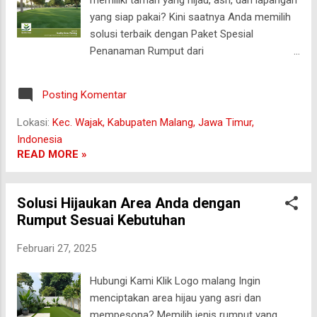
taman-taman elite dan halaman rumah
yang siap pakai? Kini saatnya Anda memilih
mewah. Kentucky Bluegrass : Rumput musim
solusi terbaik dengan Paket Spesial
dingin yang tetap hijau segar meskipun
Penanaman Rumput dari
dalam kondisi cuaca ekstrem, sering
jualrumputjepang.com ! Kami menawarkan
digunakan untuk lapangan olahraga
berbagai jenis rumput unggulan serta layanan
internasional. ...
Posting Komentar
penanaman profesional untuk memastikan
area hijau Anda tampak sempurna dan tahan
Lokasi:
Kec. Wajak, Kabupaten Malang, Jawa Timur,
lama. 🌿 Mengapa Memilih Paket Spesial
Indonesia
Kami? Kami memahami bahwa setiap taman
READ MORE »
dan lapangan memiliki kebutuhan unik. Oleh
karena itu, kami menghadirkan paket lengkap
Solusi Hijaukan Area Anda dengan
yang dirancang khusus agar Anda
Rumput Sesuai Kebutuhan
mendapatkan hasil terbaik: Konsultasi Gratis
Sebelum memulai penanaman, tim ahli kami
Februari 27, 2025
akan membantu Anda memilih jenis rumput
yang paling sesuai, baik untuk taman rumah,
Hubungi Kami Klik Logo malang Ingin
lapangan olahraga, maupun area publik.
menciptakan area hijau yang asri dan
Pilihan Rumput Berkualitas Kami
mempesona? Memilih jenis rumput yang