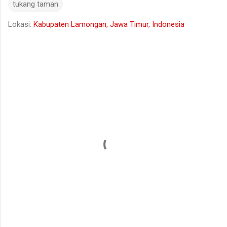
tukang taman
Lokasi:
Kabupaten Lamongan, Jawa Timur, Indonesia
K
o
m
e
n
t
a
r