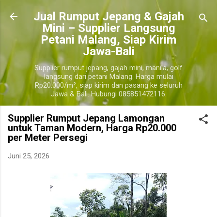
Langsung ke konten utama
​Jual Rumput Jepang & Gajah
Mini – Supplier Langsung
Petani Malang, Siap Kirim
Jawa-Bali
Supplier rumput jepang, gajah mini, manila, golf
langsung dari petani Malang. Harga mulai
Rp20.000/m², siap kirim dan pasang ke seluruh
Jawa & Bali. Hubungi 085851472116.
Supplier Rumput Jepang Lamongan
untuk Taman Modern, Harga Rp20.000
per Meter Persegi
Juni 25, 2026