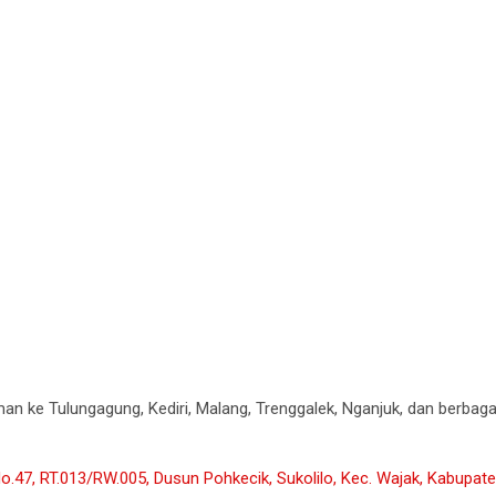
an ke Tulungagung, Kediri, Malang, Trenggalek, Nganjuk, dan berbaga
No.47, RT.013/RW.005, Dusun Pohkecik, Sukolilo, Kec. Wajak, Kabupa