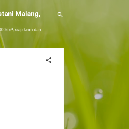
etani Malang,
000/m², siap kirim dan