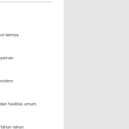
t lainnya.
nyaman.
 modern.
 dan fasilitas umum.
tahun-tahun.