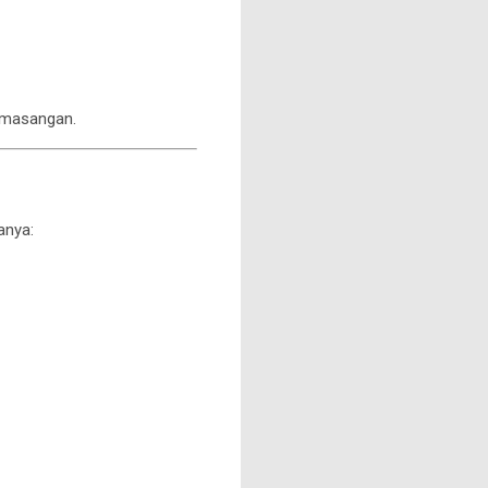
pemasangan.
anya: