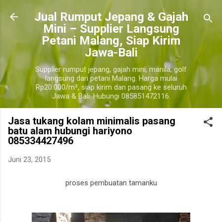
Langsung ke konte
​Jual Rumput Jepang & Gajah
Mini – Supplier Langsung
Petani Malang, Siap Kirim
Jawa-Bali
Supplier rumput jepang, gajah mini, manila, golf
langsung dari petani Malang. Harga mulai
Rp20.000/m², siap kirim dan pasang ke seluruh
Jawa & Bali. Hubungi 085851472116.
Jasa tukang kolam minimalis pasang
batu alam hubungi hariyono
085334427496
Juni 23, 2015
proses pembuatan tamanku