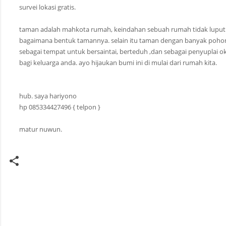
survei lokasi gratis.
taman adalah mahkota rumah, keindahan sebuah rumah tidak luput 
bagaimana bentuk tamannya. selain itu taman dengan banyak poho
sebagai tempat untuk bersaintai, berteduh ,dan sebagai penyuplai o
bagi keluarga anda. ayo hijaukan bumi ini di mulai dari rumah kita.
hub. saya hariyono
hp 085334427496 { telpon }
matur nuwun.
K
o
m