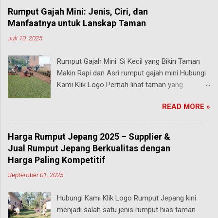
Rumput Gajah Mini: Jenis, Ciri, dan
Manfaatnya untuk Lanskap Taman
Juli 10, 2025
Rumput Gajah Mini: Si Kecil yang Bikin Taman
Makin Rapi dan Asri rumput gajah mini Hubungi
Kami Klik Logo Pernah lihat taman yang
rumputnya terlihat pendek, rapi, tapi tetap hijau
READ MORE »
segar walau sering diinjak? Bisa jadi itu adalah
rumput gajah mini , salah satu jenis rumput
paling populer di Indonesia, terutama buat
Harga Rumput Jepang 2025 – Supplier &
taman rumah, taman kantor, hingga taman
Jual Rumput Jepang Berkualitas dengan
kota. malang Meski namanya ada kata “gajah”,
Harga Paling Kompetitif
rumput ini bukan untuk makanan hewan besar
September 01, 2025
seperti yang kamu pikirkan. Justru sebaliknya,
gajah mini adalah jenis rumput taman yang
Hubungi Kami Klik Logo Rumput Jepang kini
ukurannya mungil tapi kekuatannya luar biasa .
menjadi salah satu jenis rumput hias taman
Yuk, kita bahas secara mendalam apa itu