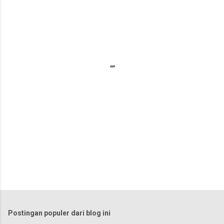
e
n
t
a
r
Postingan populer dari blog ini