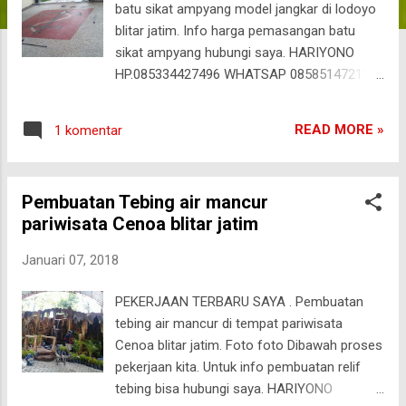
batu sikat ampyang model jangkar di lodoyo
a
blitar jatim. Info harga pemasangan batu
n
sikat ampyang hubungi saya. HARIYONO
HP.085334427496 WHATSAP 085851472116
Hubungi Kami Klik Logo
READ MORE »
1 komentar
Pembuatan Tebing air mancur
pariwisata Cenoa blitar jatim
Januari 07, 2018
PEKERJAAN TERBARU SAYA . Pembuatan
tebing air mancur di tempat pariwisata
Cenoa blitar jatim. Foto foto Dibawah proses
pekerjaan kita. Untuk info pembuatan relif
tebing bisa hubungi saya. HARIYONO