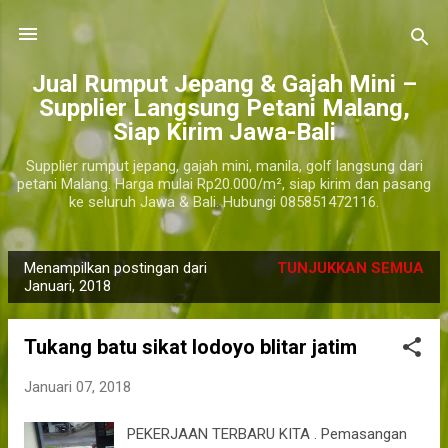
Langsung ke konten utama
​Jual Rumput Jepang & Gajah Mini –
Supplier Langsung Petani Malang,
Siap Kirim Jawa-Bali
Supplier rumput jepang, gajah mini, manila, golf langsung dari
petani Malang. Harga mulai Rp20.000/m², siap kirim dan pasang
ke seluruh Jawa & Bali. Hubungi 085851472116.
Menampilkan postingan dari
TUNJUKKAN SEMUA
P
Januari, 2018
o
s
Tukang batu sikat lodoyo blitar jatim
t
i
Januari 07, 2018
n
PEKERJAAN TERBARU KITA . Pemasangan
g