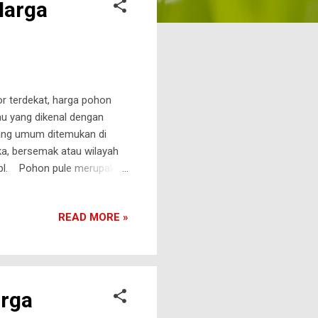
Harga
r terdekat, harga pohon
u yang dikenal dengan
yang umum ditemukan di
a, bersemak atau wilayah
mdpl. Pohon pule merupakan
 pule memiliki bentuk daun
un yang menjulur kesamping
READ MORE »
Pule 1. Batang dan Kulit
ang dihasilkan dari tanaman
oho...
arga