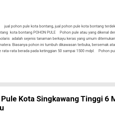
l pohon pule kota bontang, jual pohon pule kota bontang terdeka
tang kota bontang POHON PULE Pohon pule atau yang dikenal den
olaris adalah sejenis tanaman berkayu keras yang umum ditemukan
atera. Biasanya pohon ini tumbuh dikawasan terbuka, bersemak ata
e rata-rata berada pada ketinggian 50 sampai 1500 mdpl. Pohon pu
aman yang sering dipilih untuk penghijauan, karena pohon pule memil
ebar ke samping, serta daun mengkilap dan rimbun. Bentuk daun ya
pu meredam panasnya terik matahari di siang hari. Ciri-Ciri Pohon 
ang pohon pule memiliki karakter yang tidak terlalu keras dan kayu y
 dapat mudah melengkung pada kondisi yang lembab. Maka kayu dari po
Pule Kota Singkawang Tinggi 6 
ru