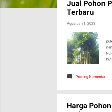
Jual Pohon P
t
i
Terbaru
n
g
Agustus 31, 2023
a
n
jua
pul
nam
Pul
hut
sal
yan
Posting Komentar
mam
Bat
ini
Harga Pohon 