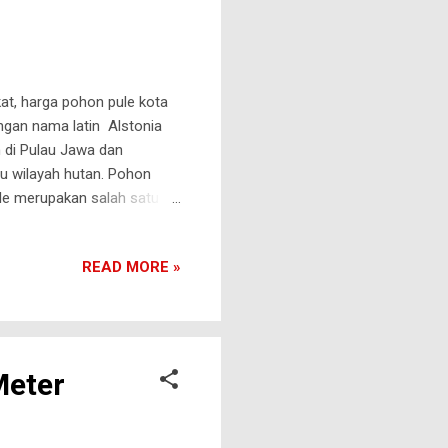
t, harga pohon pule kota
gan nama latin Alstonia
 di Pulau Jawa dan
u wilayah hutan. Pohon
le merupakan salah satu
iki bentuk daun yang
ng menjulur kesamping
READ MORE »
Pule 1. Batang dan Kulit
ang dihasilkan dari tanaman
hon pule tidak dapat d...
Meter