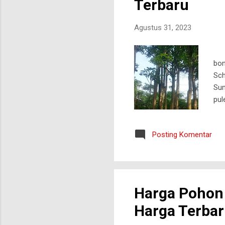
Terbaru
Agustus 31, 2023
jua
bon
Sch
Sum
pul
tan
mel
Posting Komentar
mam
Bat
ini
Harga Pohon 
Harga Terba