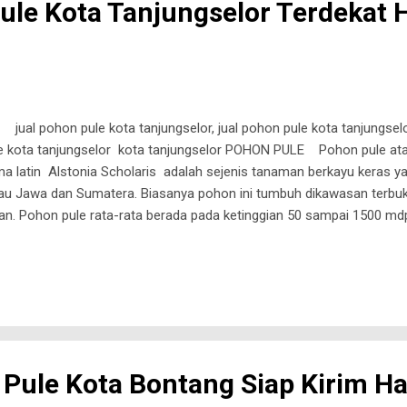
ule Kota Tanjungselor Terdekat 
l pohon pule kota tanjungselor, jual pohon pule kota tanjungselo
e kota tanjungselor kota tanjungselor POHON PULE Pohon pule ata
a latin Alstonia Scholaris adalah sejenis tanaman berkayu keras 
au Jawa dan Sumatera. Biasanya pohon ini tumbuh dikawasan terbuk
an. Pohon pule rata-rata berada pada ketinggian 50 sampai 1500 
ah satu tanaman yang sering dipilih untuk penghijauan, karena pohon
g melebar ke samping, serta daun mengkilap dan rimbun. Bentuk da
pu meredam panasnya terik matahari di siang hari. Ciri-Ciri Pohon 
ang pohon pule memiliki karakter yang tidak terlalu keras dan kayu y
 dapat mudah melengkung pada kondisi yang lembab. Maka kayu dari p
Pule Kota Bontang Siap Kirim H