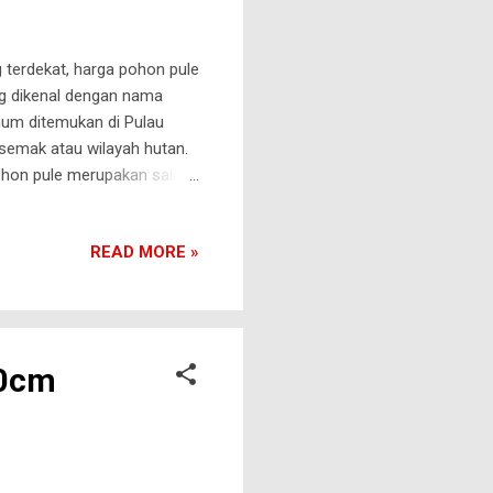
terdekat, harga pohon pule
 dikenal dengan nama
mum ditemukan di Pulau
semak atau wilayah hutan.
ohon pule merupakan salah
memiliki bentuk daun yang
ng menjulur kesamping
READ MORE »
Pule 1. Batang dan Kulit
ang dihasilkan dari tanaman
ohon pule t...
60cm