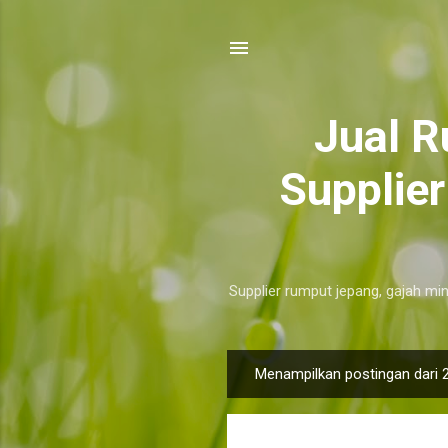
​Jual 
Supplie
Supplier rumput jepang, gajah min
Menampilkan postingan dari 
P
o
s