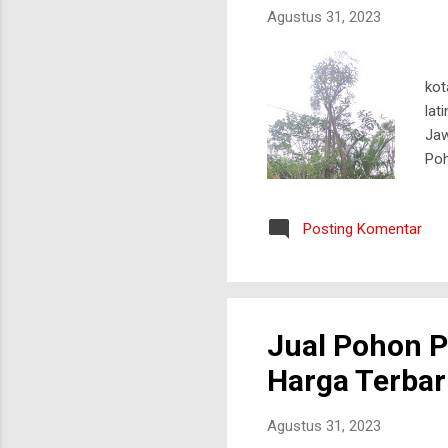
Agustus 31, 2023
jua
kot
lat
Jaw
Poh
sat
mel
Posting Komentar
mam
Bat
ini
Jual Pohon P
Harga Terba
Agustus 31, 2023