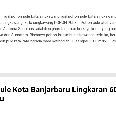
l pohon pule kota singkawang, jual pohon pule kota singkawang 
a singkawang kota singkawang POHON PULE Pohon pule atau yang
in Alstonia Scholaris adalah sejenis tanaman berkayu keras yang u
a dan Sumatera. Biasanya pohon ini tumbuh dikawasan terbuka, ber
on pule rata-rata berada pada ketinggian 50 sampai 1500 mdpl. P
u tanaman yang sering dipilih untuk penghijauan, karena pohon pule 
ebar ke samping, serta daun mengkilap dan rimbun. Bentuk daun ya
pu meredam panasnya terik matahari di siang hari. Ciri-Ciri Pohon 
ang pohon pule memiliki karakter yang tidak terlalu keras dan kayu y
 dapat mudah melengkung pada kondisi yang lembab. Maka kayu dari p
ule Kota Banjarbaru Lingkaran 
ru