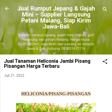
Langsung ke konten utama
​Jual Rumput Jepang & Gajah
Mini – Supplier Langsung
Petani Malang, Siap Kirim
Jawa-Bali
Supplier rumput jepang, gajah mini, manila, golf
langsung dari petani Malang. Harga mulai
Rp20.000/m², siap kirim dan pasang ke seluruh
Jawa & Bali. Hubungi 085851472116.
Jual Tanaman Heliconia Jambi Pisang
Pisangan Harga Terbaru
Juli 21, 2022
harga pohon tanaman heliconia pisang pisangan, jual pohon tanaman heliconia pisang pisangan murah
HELICONIA/PISANG-PISANGAN