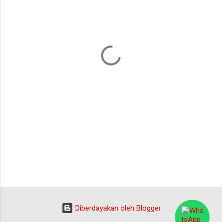
e
n
t
a
r
Diberdayakan oleh Blogger