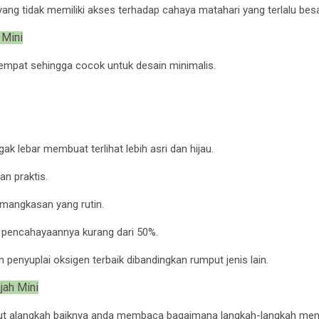
ng tidak memiliki akses terhadap cahaya matahari yang terlalu besa
 Mini
empat sehingga cocok untuk desain minimalis.
ak lebar membuat terlihat lebih asri dan hijau.
n praktis.
emangkasan yang rutin.
g pencahayaannya kurang dari 50%.
 penyuplai oksigen terbaik dibandingkan rumput jenis lain.
ah Mini
alangkah baiknya anda membaca bagaimana langkah-langkah mena