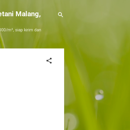
etani Malang,
000/m², siap kirim dan