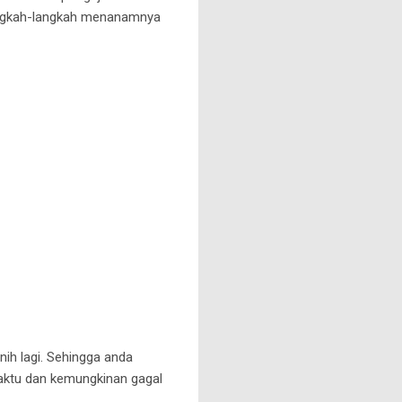
langkah-langkah menanamnya
nih lagi. Sehingga anda
aktu dan kemungkinan gagal