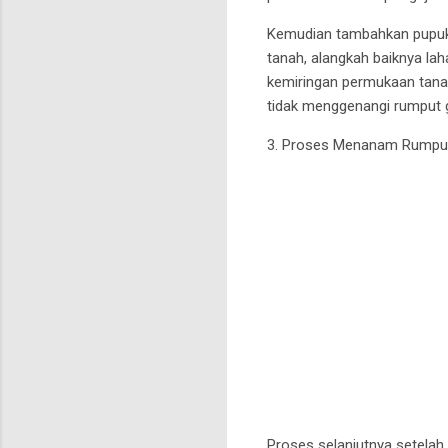
Kemudian tambahkan pupuk 
tanah, alangkah baiknya la
kemiringan permukaan tanah
tidak menggenangi rumput 
3. Proses Menanam Rumput
Proses selanjutnya setelah