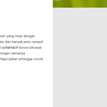
ter yang mirip dengan
atu dari banyak jenis rumput
um schamach
konon berasal
ai dengan namanya
hijau pekat sehingga cocok