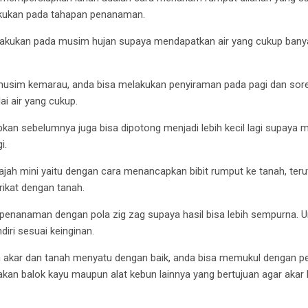
akukan pada tahapan penanaman.
lakukan pada musim hujan supaya mendapatkan air yang cukup ban
usim kemarau, anda bisa melakukan penyiraman pada pagi dan sore
i air yang cukup.
apkan sebelumnya juga bisa dipotong menjadi lebih kecil lagi supaya
i.
ah mini yaitu dengan cara menancapkan bibit rumput ke tanah, ter
rikat dengan tanah.
enanaman dengan pola zig zag supaya hasil bisa lebih sempurna. Un
diri sesuai keinginan.
an akar dan tanah menyatu dengan baik, anda bisa memukul dengan p
an balok kayu maupun alat kebun lainnya yang bertujuan agar akar