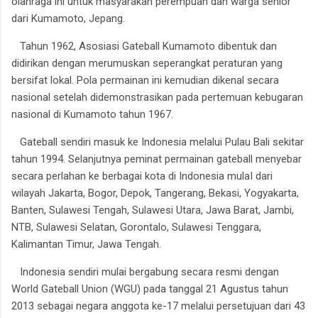
olahraga ini untuk masyarakan perempuan dan warga senior
dari Kumamoto, Jepang.
Tahun 1962, Asosiasi Gateball Kumamoto dibentuk dan
didirikan dengan merumuskan seperangkat peraturan yang
bersifat lokal. Pola permainan ini kemudian dikenal secara
nasional setelah didemonstrasikan pada pertemuan kebugaran
nasional di Kumamoto tahun 1967.
Gateball sendiri masuk ke Indonesia melalui Pulau Bali sekitar
tahun 1994. Selanjutnya peminat permainan gateball menyebar
secara perlahan ke berbagai kota di Indonesia mulaI dari
wilayah Jakarta, Bogor, Depok, Tangerang, Bekasi, Yogyakarta,
Banten, Sulawesi Tengah, Sulawesi Utara, Jawa Barat, Jambi,
NTB, Sulawesi Selatan, Gorontalo, Sulawesi Tenggara,
Kalimantan Timur, Jawa Tengah.
Indonesia sendiri mulai bergabung secara resmi dengan
World Gateball Union (WGU) pada tanggal 21 Agustus tahun
2013 sebagai negara anggota ke-17 melalui persetujuan dari 43