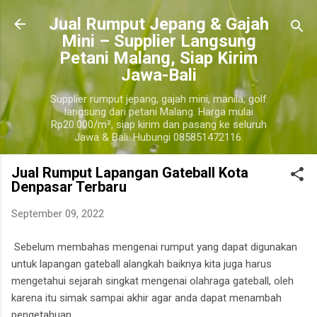
Langsung ke konten utama
​Jual Rumput Jepang & Gajah
Mini – Supplier Langsung
Petani Malang, Siap Kirim
Jawa-Bali
Supplier rumput jepang, gajah mini, manila, golf
langsung dari petani Malang. Harga mulai
Rp20.000/m², siap kirim dan pasang ke seluruh
Jawa & Bali. Hubungi 085851472116.
Jual Rumput Lapangan Gateball Kota
Denpasar Terbaru
September 09, 2022
Sebelum membahas mengenai rumput yang dapat digunakan
untuk lapangan gateball alangkah baiknya kita juga harus
mengetahui sejarah singkat mengenai olahraga gateball, oleh
karena itu simak sampai akhir agar anda dapat menambah
pengetahuan.
kota denpasar