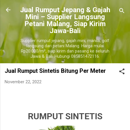
Langsung ke konten utama
​Jual Rumput Jepang & Gajah
Mini – Supplier Langsung
Petani Malang, Siap Kirim
Jawa-Bali
Supplier rumput jepang, gajah mini, manila, golf
langsung dari petani Malang. Harga mulai
Rp20.000/m², siap kirim dan pasang ke seluruh
Jawa & Bali. Hubungi 085851472116.
Jual Rumput Sintetis Bitung Per Meter
November 22, 2022
harga jual rumput sintetis bitung terdekat, harga jual rumput sintetis per roll bitung, harga jual
rumput sintetis 1 meter bitung.
bitung
RUMPUT SINTETIS