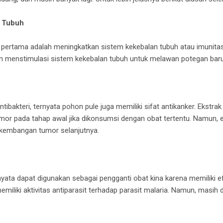
s Tubuh
ertama adalah meningkatkan sistem kekebalan tubuh atau imunitas
an menstimulasi sistem kekebalan tubuh untuk melawan potegan baru
ntibakteri, ternyata pohon pule juga memiliki sifat antikanker. Ekstra
r pada tahap awal jika dikonsumsi dengan obat tertentu. Namun, e
kembangan tumor selanjutnya.
yata dapat digunakan sebagai pengganti obat kina karena memiliki ef
miliki aktivitas antiparasit terhadap parasit malaria. Namun, masih d