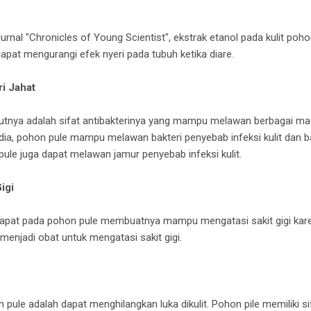
urnal "Chronicles of Young Scientist", ekstrak etanol pada kulit po
 dapat mengurangi efek nyeri pada tubuh ketika diare.
i Jahat
tnya adalah sifat antibakterinya yang mampu melawan berbagai mac
India, pohon pule mampu melawan bakteri penyebab infeksi kulit dan 
pule juga dapat melawan jamur penyebab infeksi kulit.
igi
dapat pada pohon pule membuatnya mampu mengatasi sakit gigi kare
menjadi obat untuk mengatasi sakit gigi.
pule adalah dapat menghilangkan luka dikulit. Pohon pile memiliki sif