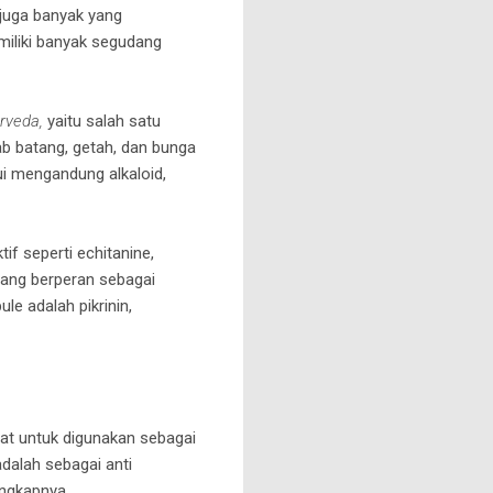
juga banyak yang
miliki banyak segudang
rveda,
yaitu salah satu
ab batang, getah, dan bunga
i mengandung alkaloid,
f seperti echitanine,
yang berperan sebagai
e adalah pikrinin,
t untuk digunakan sebagai
dalah sebagai anti
engkapnya.