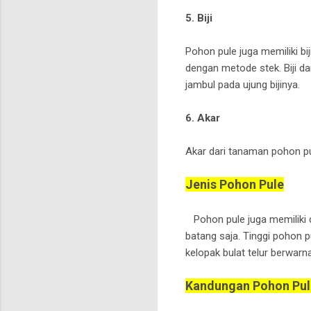
5. Biji
Pohon pule juga memiliki b
dengan metode stek. Biji da
jambul pada ujung bijinya.
6. Akar
Akar dari tanaman pohon pu
Jenis Pohon Pule
Pohon pule juga memiliki d
batang saja. Tinggi pohon 
kelopak bulat telur berwarn
Kandungan Pohon Pul