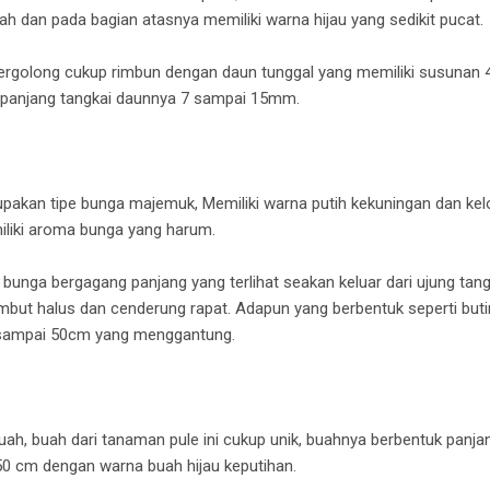
h dan pada bagian atasnya memiliki warna hijau yang sedikit pucat.
tergolong cukup rimbun dengan daun tunggal yang memiliki susunan 4
 panjang tangkai daunnya 7 sampai 15mm.
akan tipe bunga majemuk, Memiliki warna putih kekuningan dan kelop
iliki aroma bunga yang harum.
 bunga bergagang panjang yang terlihat seakan keluar dari ujung ta
but halus dan cenderung rapat. Adapun yang berbentuk seperti but
 sampai 50cm yang menggantung.
ah, buah dari tanaman pule ini cukup unik, buahnya berbentuk panjang
50 cm dengan warna buah hijau keputihan.