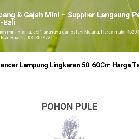
Langsung ke konten utama
pang & Gajah Mini – Supplier Langsung P
-Bali
jah mini, manila, golf langsung dari petani Malang. Harga mulai Rp20.
 Bali. Hubungi 085851472116.
Bandar Lampung Lingkaran 50-60Cm Harga T
ual pohon pule kota bandar lampung terdekat, harga pohon pule kota bandar lampung
kota bandar lampu
POHON PULE