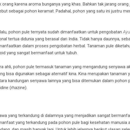
 orang karena aroma bunganya yang khas. Bahkan tak jarang orang 
but sebagai pohon keramat. Padahal, pohon yang satu ini justru me
lalu, pohon pule ternyata sudah dimanfaatkan untuk pengobatan
Ayu
al tertua didunia yang berasal dari India. Tidak hanya daunnya, seb
imanfaatkan dalam proses pengobatan herbal. Tanaman pule diketahu
noid yang sangat bermanfaat untuk tubuh.
a ahli, pohon pule termasuk tanaman yang mengandung senyawa akti
ang bisa digunakan sebagai aternatif kina. Kina merupakan tanaman 
ara kandungan senyawa lainnya yang bisa ditemukan dalam pohon pul
dine (rhazine).
wa yang terkandung di dalamnya yang menjadikan sangat bermanfaa
manfaat yang terkandung pada pohon pule bagi kesehatan manusia a
 radang, dan masih banyak lagi. Untuk lebih jelasnya berikut ulasan sel