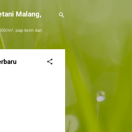
etani Malang,
000/m², siap kirim dan
erbaru
ng