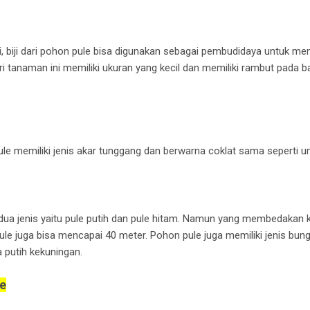
iji, biji dari pohon pule bisa digunakan sebagai pembudidaya untuk 
ri tanaman ini memiliki ukuran yang kecil dan memiliki rambut pada b
le memiliki jenis akar tunggang dan berwarna coklat sama seperti
ua jenis yaitu pule putih dan pule hitam. Namun yang membedakan 
pule juga bisa mencapai 40 meter. Pohon pule juga memiliki jenis b
a putih kekuningan.
e