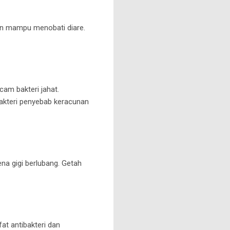
hon mampu menobati diare.
am bakteri jahat.
bakteri penyebab keracunan
na gigi berlubang. Getah
at antibakteri dan