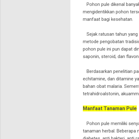
Pohon pule dikenal banyak
mengidentikkan pohon terse
manfaat bagi kesehatan.
Sejak ratusan tahun yang 
metode pengobatan tradision
pohon pule ini pun dapat d
saponin, steroid, dan flavo
Berdasarkan penelitian par
echitamine, dan ditamine y
bahan obat malaria. Sement
tetrahidroalstonin, akuammi
Manfaat Tanaman Pule
Pohon pule memiliki senya
tanaman herbal. Beberapa 
diabetes, anti bakteri, anti