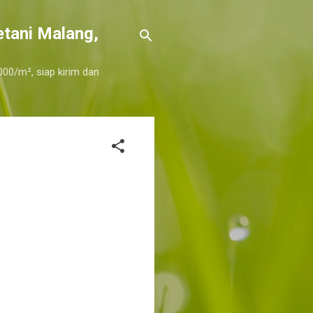
etani Malang,
000/m², siap kirim dan