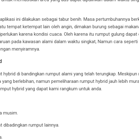
plikasi ini dilakukan sebagai tabur benih. Masa pertumbuhannya be
 satu tempat ketempat lain oleh angin, dimakan burung sebagai maka
iperlukan karena kondisi cuaca. Oleh karena itu rumput gulung dapat 
uan pada kawasan alami dalam waktu singkat, Namun cara seperti 
dengan menyiramnya.
d
hybrid di bandingkan rumput alami yang telah terungkap. Meskipun
yang berlebihan, namun pemeliharaan rumput hybrid jauh lebih mur
rumput hybrid yang dapat kami rangkum untuk anda.
ua musim.
at dibadingkan rumput lainnya.
a.