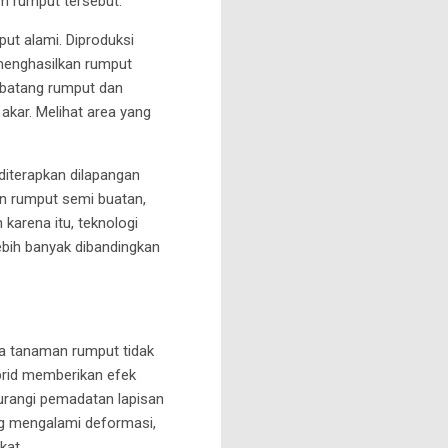
m rumput tersebut.
t alami. Diproduksi
menghasilkan rumput
i batang rumput dan
kar. Melihat area yang
iterapkan dilapangan
an rumput semi buatan,
karena itu, teknologi
ebih banyak dibandingkan
a tanaman rumput tidak
ybrid memberikan efek
urangi pemadatan lapisan
ang mengalami deformasi,
kat.