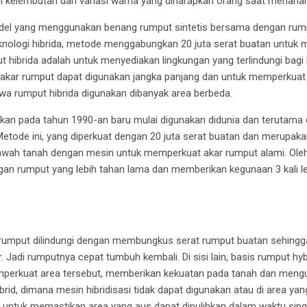
 kelembutan dan variasi warna yang diharapkan orang saat menana
l yang menggunakan benang rumput sintetis bersama dengan rumpu
ologi hibrida, metode menggabungkan 20 juta serat buatan untuk 
put hibrida adalah untuk menyediakan lingkungan yang terlindungi bag
akar rumput dapat digunakan jangka panjang dan untuk memperkuat a
ahwa rumput hibrida digunakan dibanyak area berbeda.
n pada tahun 1990-an baru mulai digunakan didunia dan terutama d
 Metode ini, yang diperkuat dengan 20 juta serat buatan dan merupak
bawah tanah dengan mesin untuk memperkuat akar rumput alami. Oleh 
an rumput yang lebih tahan lama dan memberikan kegunaan 3 kali l
umput dilindungi dengan membungkus serat rumput buatan sehingg
uar. Jadi rumputnya cepat tumbuh kembali. Di sisi lain, basis rumput h
emperkuat area tersebut, memberikan kekuatan pada tanah dan meng
brid, dimana mesin hibridisasi tidak dapat digunakan atau di area y
an untuk memastikan area yang aus dapat dipulihkan dalam waktu sing