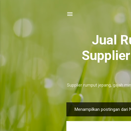
​Jual 
Supplie
Supplier rumput jepang, gajah min
Menampilkan postingan dari 
P
o
s