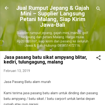
Langsung ke konten utama
​Jual Rumput Jepang & Gajah
Mini – Supplier Langsung
Petani Malang, Siap Kirim
Jawa-Bali
Supplier rumput jepang, gajah mini, manila, golf
langsung dari petani Malang. Harga mulai
Rp20.000/m², siap kirim dan pasang ke seluruh
Jawa & Bali. Hubungi 085851472116.
Jasa pasang batu sikat ampyang blitar,
kediri, tulungagung, malang
Februari 13, 2019
Jasa Pasang Batu alam murah
Kami terima jasa pasang batu alam untuk dinding dan pasang
batu ampyang / batu sikat / batu carport untuk lantai depan
rumah atau pun garasi.