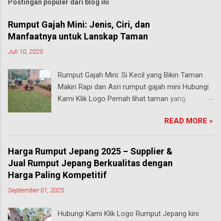
Postingan populer dari blog ini
Rumput Gajah Mini: Jenis, Ciri, dan
Manfaatnya untuk Lanskap Taman
Juli 10, 2025
Rumput Gajah Mini: Si Kecil yang Bikin Taman
Makin Rapi dan Asri rumput gajah mini Hubungi
Kami Klik Logo Pernah lihat taman yang
rumputnya terlihat pendek, rapi, tapi tetap hijau
READ MORE »
segar walau sering diinjak? Bisa jadi itu adalah
rumput gajah mini , salah satu jenis rumput
paling populer di Indonesia, terutama buat
Harga Rumput Jepang 2025 – Supplier &
taman rumah, taman kantor, hingga taman
Jual Rumput Jepang Berkualitas dengan
kota. malang Meski namanya ada kata “gajah”,
Harga Paling Kompetitif
rumput ini bukan untuk makanan hewan besar
September 01, 2025
seperti yang kamu pikirkan. Justru sebaliknya,
gajah mini adalah jenis rumput taman yang
Hubungi Kami Klik Logo Rumput Jepang kini
ukurannya mungil tapi kekuatannya luar biasa .