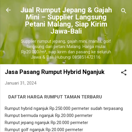
Langsung ke konten utama
​Jual Rumput Jepang & Gajah
Mini – Supplier Langsung
Petani Malang, Siap Kirim
Jawa-Bali
Supplier rumput jepang, gajah mini, manila, golf
langsung dari petani Malang. Harga mulai
Rp20.000/m², siap kirim dan pasang ke seluruh
Jawa & Bali. Hubungi 085851472116.
Jasa Pasang Rumput Hybrid Nganjuk
Januari 31, 2024
DAFTAR HARGA RUMPUT TAMAN TERBARU
nganjuk
Rumput hybrid nganjuk Rp.250.000 permeter sudah terpasang
Rumput bermuda nganjuk Rp.20.000 permeter
Rumput jepang nganjuk Rp.20.000 permeter
Rumput golf nganjuk Rp.20.000 permeter