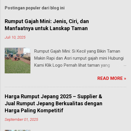
Postingan populer dari blog ini
Rumput Gajah Mini: Jenis, Ciri, dan
Manfaatnya untuk Lanskap Taman
Juli 10, 2025
Rumput Gajah Mini: Si Kecil yang Bikin Taman
Makin Rapi dan Asri rumput gajah mini Hubungi
Kami Klik Logo Pernah lihat taman yang
rumputnya terlihat pendek, rapi, tapi tetap hijau
READ MORE »
segar walau sering diinjak? Bisa jadi itu adalah
rumput gajah mini , salah satu jenis rumput
paling populer di Indonesia, terutama buat
Harga Rumput Jepang 2025 – Supplier &
taman rumah, taman kantor, hingga taman
Jual Rumput Jepang Berkualitas dengan
kota. malang Meski namanya ada kata “gajah”,
Harga Paling Kompetitif
rumput ini bukan untuk makanan hewan besar
September 01, 2025
seperti yang kamu pikirkan. Justru sebaliknya,
gajah mini adalah jenis rumput taman yang