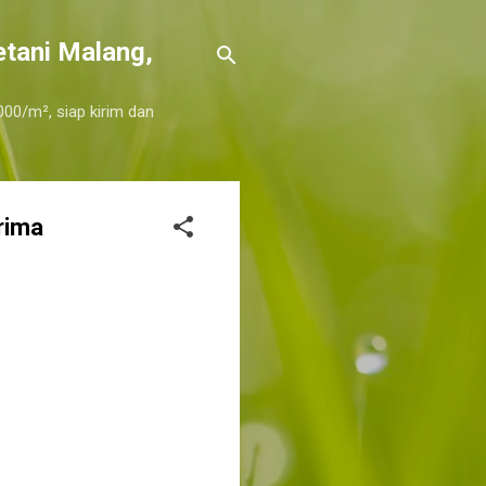
etani Malang,
000/m², siap kirim dan
rima