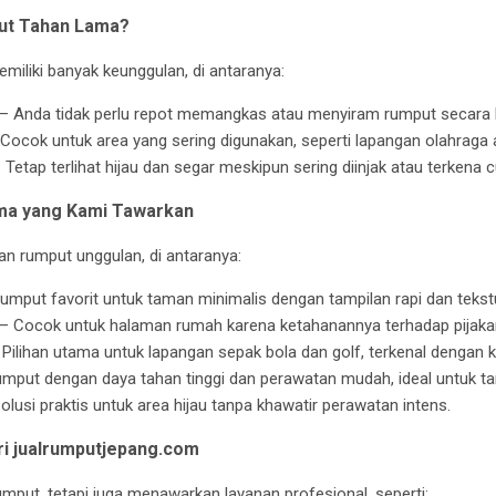
ut Tahan Lama?
iliki banyak keunggulan, di antaranya:
 Anda tidak perlu repot memangkas atau menyiram rumput secara b
Cocok untuk area yang sering digunakan, seperti lapangan olahraga
Tetap terlihat hijau dan segar meskipun sering diinjak atau terkena 
ma yang Kami Tawarkan
han rumput unggulan, di antaranya:
mput favorit untuk taman minimalis dengan tampilan rapi dan tekst
 Cocok untuk halaman rumah karena ketahanannya terhadap pijaka
Pilihan utama untuk lapangan sepak bola dan golf, terkenal dengan 
mput dengan daya tahan tinggi dan perawatan mudah, ideal untuk t
lusi praktis untuk area hijau tanpa khawatir perawatan intens.
ri jualrumputjepang.com
mput, tetapi juga menawarkan layanan profesional, seperti: