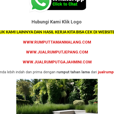
Hubungi Kami Klik Logo
 KAMI LAINNYA DAN HASIL KERJA KITA BISA CEK DI WEBSIT
WWW.RUMPUTTAMANMALANG.COM
WWW.JUALRUMPUTJEPANG.COM
WWW.JUALRUMPUTGAJAHMINI.COM
nda lebih indah dan prima dengan
rumput tahan lama
dari
jualrum