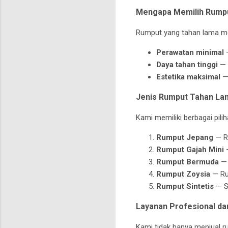
Mengapa Memilih Rump
Rumput yang tahan lama mem
Perawatan minimal
—
Daya tahan tinggi
— 
Estetika maksimal
— 
Jenis Rumput Tahan La
Kami memiliki berbagai pili
Rumput Jepang
— Ru
Rumput Gajah Mini
—
Rumput Bermuda
— 
Rumput Zoysia
— Ru
Rumput Sintetis
— So
Layanan Profesional da
Kami tidak hanya menjual ru