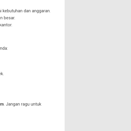
i kebutuhan dan anggaran.
n besar.
kantor.
nda:
k.
om
. Jangan ragu untuk