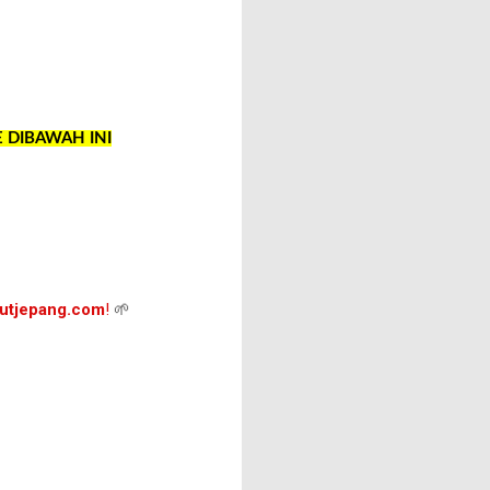
E DIBAWAH INI
putjepang.com
!
🌱