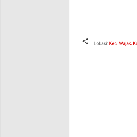
Lokasi:
Kec. Wajak, K
K
o
m
e
n
t
a
r