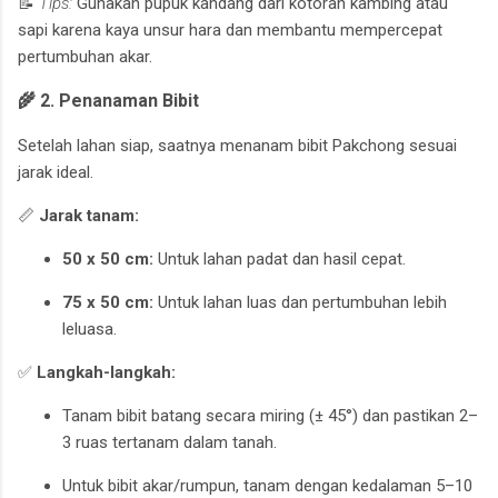
📝
Tips:
Gunakan pupuk kandang dari kotoran kambing atau
sapi karena kaya unsur hara dan membantu mempercepat
pertumbuhan akar.
🌾 2. Penanaman Bibit
Setelah lahan siap, saatnya menanam bibit Pakchong sesuai
jarak ideal.
📏
Jarak tanam:
50 x 50 cm:
Untuk lahan padat dan hasil cepat.
75 x 50 cm:
Untuk lahan luas dan pertumbuhan lebih
leluasa.
✅
Langkah-langkah:
Tanam bibit batang secara miring (± 45°) dan pastikan 2–
3 ruas tertanam dalam tanah.
Untuk bibit akar/rumpun, tanam dengan kedalaman 5–10