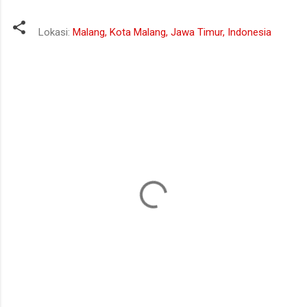
Lokasi:
Malang, Kota Malang, Jawa Timur, Indonesia
K
o
m
e
n
t
a
r