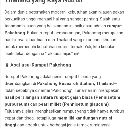
Dalam dunia peternakan modern, kebutuhan akan hijauan pakan
berkualitas tinggi menjadi hal yang sangat penting. Salah satu
tanaman hijauan yang belakangan ini naik daun adalah
rumput
Pakchong
. Bukan rumput sembarangan, Pakchong merupakan
hasil inovasi luar biasa dari Thailand yang dirancang khusus
untuk memenuhi kebutuhan nutrisi ternak. Yuk, kita kenalan
lebih dekat dengan si “raksasa hijau” ini!
malang
🧬 Asal-usul Rumput Pakchong
Rumput Pakchong adalah jenis rumput hibrida yang
dikembangkan di
Pakchong Research Station, Thailand
—
itulah sebabnya dinamai "Pakchong". Tanaman ini merupakan
hasil persilangan antara rumput gajah biasa (Pennisetum
purpureum)
dan
pearl millet (Pennisetum glaucum)
.
Tujuannya jelas: menghasilkan rumput yang tidak hanya tumbuh
cepat dan tinggi, tetapi juga
memiliki kandungan nutrisi
tinggi
dan cocok untuk berbagai jenis ternak ruminansia