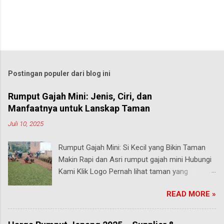
Postingan populer dari blog ini
Rumput Gajah Mini: Jenis, Ciri, dan
Manfaatnya untuk Lanskap Taman
Juli 10, 2025
Rumput Gajah Mini: Si Kecil yang Bikin Taman
Makin Rapi dan Asri rumput gajah mini Hubungi
Kami Klik Logo Pernah lihat taman yang
rumputnya terlihat pendek, rapi, tapi tetap hijau
READ MORE »
segar walau sering diinjak? Bisa jadi itu adalah
rumput gajah mini , salah satu jenis rumput
paling populer di Indonesia, terutama buat