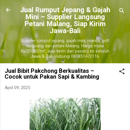
Langsung ke konten utama
​Jual Rumput Jepang & Gajah
Mini – Supplier Langsung
Petani Malang, Siap Kirim
Jawa-Bali
Supplier rumput jepang, gajah mini, manila, golf
langsung dari petani Malang. Harga mulai
Rp20.000/m², siap kirim dan pasang ke seluruh
Jawa & Bali. Hubungi 085851472116.
Jual Bibit Pakchong Berkualitas –
Cocok untuk Pakan Sapi & Kambing
April 09, 2025