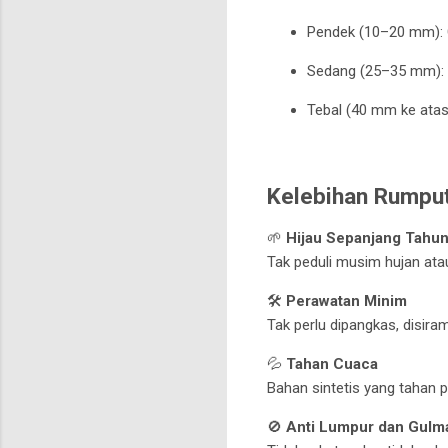
Pendek (10–20 mm): C
Sedang (25–35 mm): I
Tebal (40 mm ke atas
Kelebihan Rumput
🌱
Hijau Sepanjang Tahu
Tak peduli musim hujan ata
🛠️
Perawatan Minim
Tak perlu dipangkas, disira
💦
Tahan Cuaca
Bahan sintetis yang tahan 
🚫
Anti Lumpur dan Gulm