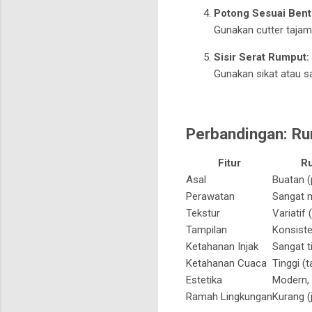
Potong Sesuai Bent
Gunakan cutter tajam 
Sisir Serat Rumput:
Gunakan sikat atau s
Perbandingan: Rum
Fitur
Ru
Asal
Buatan (
Perawatan
Sangat 
Tekstur
Variatif
Tampilan
Konsiste
Ketahanan Injak
Sangat t
Ketahanan Cuaca
Tinggi (t
Estetika
Modern,
Ramah Lingkungan
Kurang (j