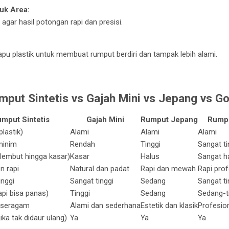
uk Area:
agar hasil potongan rapi dan presisi.
apu plastik untuk membuat rumput berdiri dan tampak lebih alami.
put Sintetis vs Gajah Mini vs Jepang vs Go
mput Sintetis
Gajah Mini
Rumput Jepang
Rumpu
plastik)
Alami
Alami
Alami
minim
Rendah
Tinggi
Sangat ti
 (lembut hingga kasar)
Kasar
Halus
Sangat h
n rapi
Natural dan padat
Rapi dan mewah
Rapi prof
inggi
Sangat tinggi
Sedang
Sangat ti
api bisa panas)
Tinggi
Sedang
Sedang-t
 seragam
Alami dan sederhana
Estetik dan klasik
Profesion
ika tak didaur ulang)
Ya
Ya
Ya