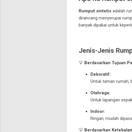
Rumput sintetis
adalah rum
dirancang menyerupai rumpu
banyak dipakai untuk keper
Jenis-Jenis Rump
💡
Berdasarkan Tujuan P
Dekoratif:
Untuk taman rumah, ba
Olahraga:
Untuk lapangan sepak 
Indoor:
Ringan, mudah dipasa
💡
Berdasarkan Ketebalan 