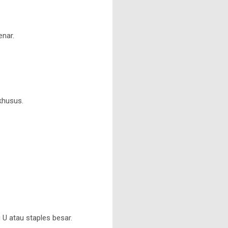
enar.
khusus.
 U atau staples besar.