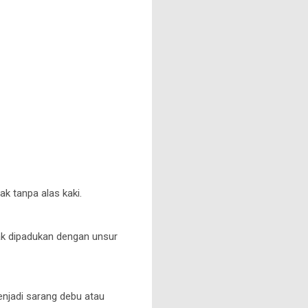
k tanpa alas kaki.
dak dipadukan dengan unsur
enjadi sarang debu atau