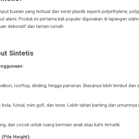
put buatan yang terbuat dari serat plastik seperti polyethylene, poly
t alami. Produk ini pertama kali populer digunakan di lapangan olah
luan dekoratif dan taman rumah.
ut Sintetis
enggunaan:
lkon, rooftop, dinding, hingga pameran. Biasanya lebih lembut dan 
bola, futsal, mini golf, dan tenis. Lebih tahan banting dan umumnya l
ng, dan cocok untuk ruang bermain anak atau kafe tematik.
(Pile Height):