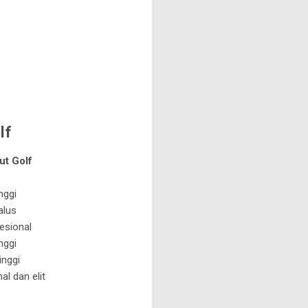
lf
t Golf
nggi
alus
esional
nggi
inggi
al dan elit