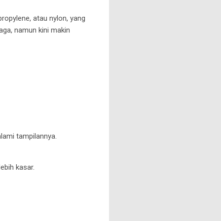
propylene, atau nylon, yang
raga, namun kini makin
alami tampilannya.
ebih kasar.