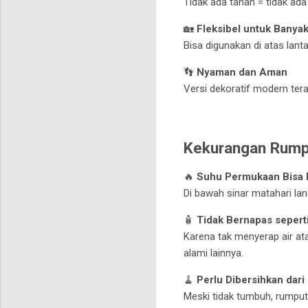
Tidak ada tanah = tidak ad
🏡
Fleksibel untuk Banyak
Bisa digunakan di atas lanta
👣
Nyaman dan Aman
Versi dekoratif modern ter
Kekurangan Rumpu
🔥
Suhu Permukaan Bisa 
Di bawah sinar matahari la
🧴
Tidak Bernapas seperti
Karena tak menyerap air ata
alami lainnya.
🧹
Perlu Dibersihkan dari
Meski tidak tumbuh, rumput 