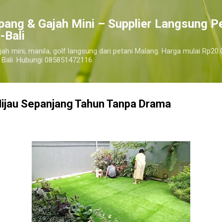
Langsung ke konten utama
pang & Gajah Mini – Supplier Langsung P
-Bali
jah mini, manila, golf langsung dari petani Malang. Harga mulai Rp20.
 Bali. Hubungi 085851472116.
Hijau Sepanjang Tahun Tanpa Drama