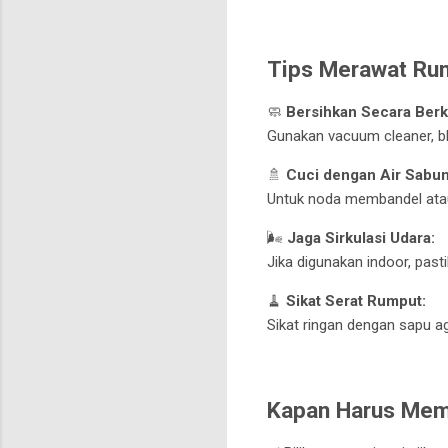
Tips Merawat Rum
🧼
Bersihkan Secara Berk
Gunakan vacuum cleaner, b
🚿
Cuci dengan Air Sabun
Untuk noda membandel atau 
🌬️
Jaga Sirkulasi Udara:
Jika digunakan indoor, past
🧹
Sikat Serat Rumput:
Sikat ringan dengan sapu aga
Kapan Harus Memi