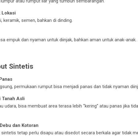
a lumpur atau rumput liar yang tumbuh sembarangan.
 Lokasi
i, keramik, semen, bahkan di dinding.
asa empuk dan nyaman untuk diinjak, bahkan aman untuk anak-anak.
t Sintetis
Panas
ngsung, permukaan rumput bisa menjadi panas dan tidak nyaman diinja
 Tanah Asli
u udara, bisa membuat area terasa lebih “kering” atau panas jika ti
 Debu dan Kotoran
sintetis tetap perlu disapu atau disedot secara berkala agar tidak m