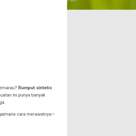
 kemarau?
Rumput sintetis
buatan ini punya banyak
aga.
malang
bagaimana cara merawatnya—