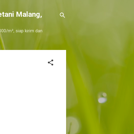
etani Malang,
000/m², siap kirim dan