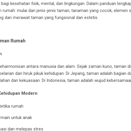
agi kesehatan fisik, mental, dan lingkungan. Dalam panduan lengkap 
 rumah: mulai dari jenis-jenis taman, tanaman yang cocok, elemen s
ng dan merawat taman yang fungsional dan estetis.
malang
 Taman Rumah
n
harmonisan antara manusia dan alam. Sejak zaman kuno, taman d
elarian dari hiruk pikuk kehidupan. Di Jepang, taman adalah bagian dar
dahan dan kekuasaan. Di Indonesia, taman adalah wujud kebersama
 Kehidupan Modern
tetika rumah
rmain untuk anak
sasi dan melepas stres