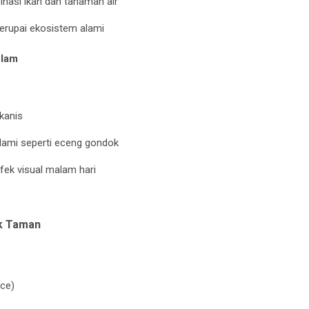
inasi ikan dan tanaman air
erupai ekosistem alami
olam
ekanis
lami seperti eceng gondok
ek visual malam hari
ak Taman
ce)