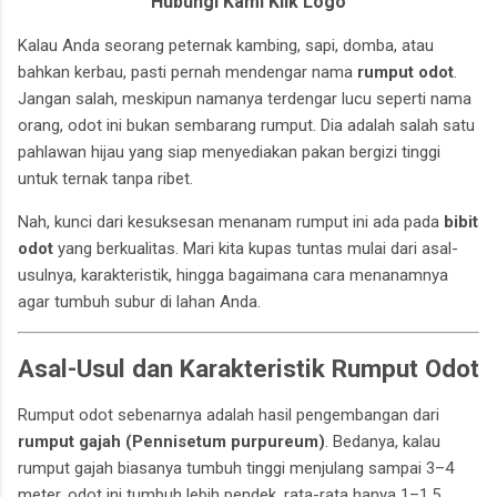
Hubungi Kami Klik Logo
Kalau Anda seorang peternak kambing, sapi, domba, atau
bahkan kerbau, pasti pernah mendengar nama
rumput odot
.
Jangan salah, meskipun namanya terdengar lucu seperti nama
orang, odot ini bukan sembarang rumput. Dia adalah salah satu
pahlawan hijau yang siap menyediakan pakan bergizi tinggi
untuk ternak tanpa ribet.
Nah, kunci dari kesuksesan menanam rumput ini ada pada
bibit
odot
yang berkualitas. Mari kita kupas tuntas mulai dari asal-
usulnya, karakteristik, hingga bagaimana cara menanamnya
agar tumbuh subur di lahan Anda.
Asal-Usul dan Karakteristik Rumput Odot
Rumput odot sebenarnya adalah hasil pengembangan dari
rumput gajah (Pennisetum purpureum)
. Bedanya, kalau
rumput gajah biasanya tumbuh tinggi menjulang sampai 3–4
meter, odot ini tumbuh lebih pendek, rata-rata hanya 1–1,5