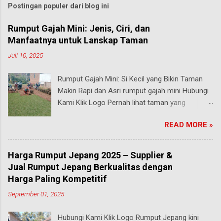
Postingan populer dari blog ini
Rumput Gajah Mini: Jenis, Ciri, dan
Manfaatnya untuk Lanskap Taman
Juli 10, 2025
Rumput Gajah Mini: Si Kecil yang Bikin Taman
Makin Rapi dan Asri rumput gajah mini Hubungi
Kami Klik Logo Pernah lihat taman yang
rumputnya terlihat pendek, rapi, tapi tetap hijau
READ MORE »
segar walau sering diinjak? Bisa jadi itu adalah
rumput gajah mini , salah satu jenis rumput
paling populer di Indonesia, terutama buat
Harga Rumput Jepang 2025 – Supplier &
taman rumah, taman kantor, hingga taman
Jual Rumput Jepang Berkualitas dengan
kota. malang Meski namanya ada kata “gajah”,
Harga Paling Kompetitif
rumput ini bukan untuk makanan hewan besar
September 01, 2025
seperti yang kamu pikirkan. Justru sebaliknya,
gajah mini adalah jenis rumput taman yang
Hubungi Kami Klik Logo Rumput Jepang kini
ukurannya mungil tapi kekuatannya luar biasa .