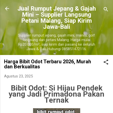
Langsung ke konten utama
​Jual Rumput Jepang & Gajah
Mini – Supplier Langsung
Petani Malang, Siap Kirim
Jawa-Bali
Supplier rumput jepang, gajah mini, manila, golf
langsung dari petani Malang. Harga mulai
Rp20.000/m², siap kirim dan pasang ke seluruh
Jawa & Bali. Hubungi 085851472116.
Harga Bibit Odot Terbaru 2026, Murah
dan Berkualitas
Agustus 23, 2025
Bibit Odot: Si Hijau Pendek
yang Jadi Primadona Pakan
Ternak