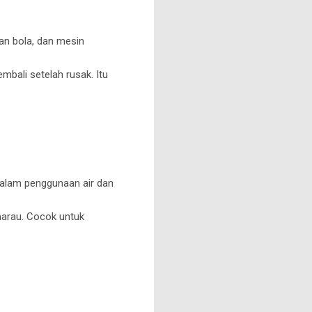
an bola, dan mesin
bali setelah rusak. Itu
 dalam penggunaan air dan
emarau. Cocok untuk