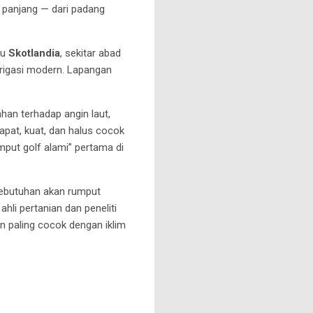
 panjang — dari padang
tu
Skotlandia
, sekitar abad
irigasi modern. Lapangan
ahan terhadap angin laut,
rapat, kuat, dan halus cocok
mput golf alami” pertama di
 kebutuhan akan rumput
ahli pertanian dan peneliti
an paling cocok dengan iklim