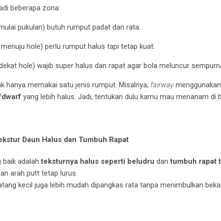
adi beberapa zona:
lai pukulan) butuh rumput padat dan rata.
 menuju hole) perlu rumput halus tapi tetap kuat.
dekat hole) wajib super halus dan rapat agar bola meluncur sempurn
ak hanya memakai satu jenis rumput. Misalnya,
fairway
menggunaka
fdwarf
yang lebih halus. Jadi, tentukan dulu kamu mau menanam di 
ekstur Daun Halus dan Tumbuh Rapat
g baik adalah
teksturnya halus seperti beludru
dan
tumbuh rapat 
an arah putt tetap lurus.
batang kecil juga lebih mudah dipangkas rata tanpa menimbulkan bek