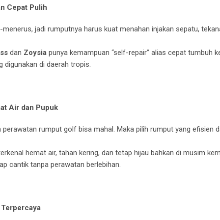
an Cepat Pulih
s-menerus, jadi rumputnya harus kuat menahan injakan sepatu, tekan
ss
dan
Zoysia
punya kemampuan “self-repair” alias cepat tumbuh kem
g digunakan di daerah tropis.
t Air dan Pupuk
a perawatan rumput golf bisa mahal. Maka pilih rumput yang efisien
terkenal hemat air, tahan kering, dan tetap hijau bahkan di musim k
tap cantik tanpa perawatan berlebihan.
 Terpercaya