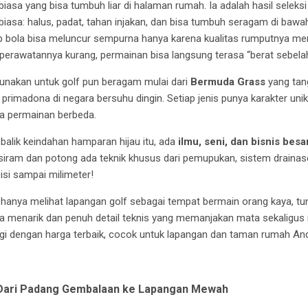
asa yang bisa tumbuh liar di halaman rumah. Ia adalah hasil seleksi k
 biasa: halus, padat, tahan injakan, dan bisa tumbuh seragam di bawa
iap bola bisa meluncur sempurna hanya karena kualitas rumputnya me
 perawatannya kurang, permainan bisa langsung terasa “berat sebelah
gunakan untuk golf pun beragam mulai dari
Bermuda Grass
yang tang
 primadona di negara bersuhu dingin. Setiap jenis punya karakter unik
ya permainan berbeda.
i balik keindahan hamparan hijau itu, ada
ilmu, seni, dan bisnis besa
 siram dan potong ada teknik khusus dari pemupukan, sistem drainase
si sampai milimeter!
 hanya melihat lapangan golf sebagai tempat bermain orang kaya, tun
sa menarik dan penuh detail teknis yang memanjakan mata sekaligus 
nggi dengan harga terbaik, cocok untuk lapangan dan taman rumah And
: Dari Padang Gembalaan ke Lapangan Mewah