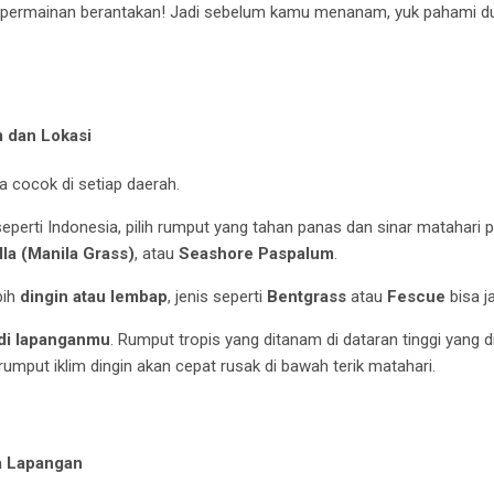
bikin permainan berantakan! Jadi sebelum kamu menanam, yuk pahami d
m dan Lokasi
 cocok di setiap daerah.
eperti Indonesia, pilih rumput yang tahan panas dan sinar matahari 
lla (Manila Grass)
, atau
Seashore Paspalum
.
bih
dingin atau lembap
, jenis seperti
Bentgrass
atau
Fescue
bisa ja
 di lapanganmu
. Rumput tropis yang ditanam di dataran tinggi yang 
rumput iklim dingin akan cepat rusak di bawah terik matahari.
a Lapangan