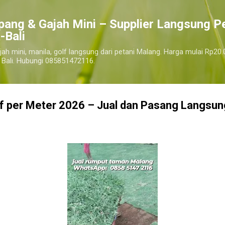
Langsung ke konten utama
pang & Gajah Mini – Supplier Langsung P
-Bali
jah mini, manila, golf langsung dari petani Malang. Harga mulai Rp20.
 Bali. Hubungi 085851472116.
 per Meter 2026 – Jual dan Pasang Langsung