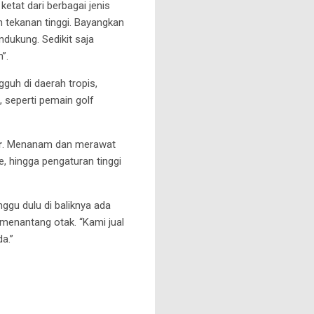
etat dari berbagai jenis
h tekanan tinggi. Bayangkan
ndukung. Sedikit saja
”.
guh di daerah tropis,
, seperti pemain golf
r
. Menanam dan merawat
, hingga pengaturan tinggi
ggu dulu di baliknya ada
menantang otak. “Kami jual
a.”