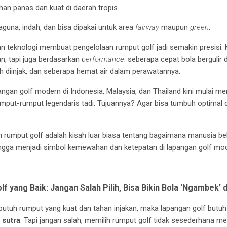
han panas dan kuat di daerah tropis.
guna, indah, dan bisa dipakai untuk area
fairway
maupun
green
.
n teknologi membuat pengelolaan rumput golf jadi semakin presisi. K
an, tapi juga berdasarkan
performance
: seberapa cepat bola bergulir 
ah diinjak, dan seberapa hemat air dalam perawatannya.
angan golf modern di Indonesia, Malaysia, dan Thailand kini mulai m
mput-rumput legendaris tadi. Tujuannya? Agar bisa tumbuh optimal di
nan rumput golf adalah kisah luar biasa tentang bagaimana manusia bel
 hingga menjadi simbol kemewahan dan ketepatan di lapangan golf mo
f yang Baik: Jangan Salah Pilih, Bisa Bikin Bola ‘Ngambek’ 
butuh rumput yang kuat dan tahan injakan, maka lapangan golf butu
 sutra
. Tapi jangan salah, memilih rumput golf tidak sesederhana m