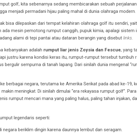
rumput golf, kita sebenarnya sedang membicarakan sebuah perjalanan
ingga menjadi permadani hijau paling mahal di dunia olahraga modern.
ak bisa dilepaskan dari tempat kelahiran olahraga golf itu sendiri, yai
m ada mesin pemotong rumput canggih, pupuk kimia, apalagi sistem 
adang alami di tepi pantai atau dataran berangin yang disebut
links
.
na kebanyakan adalah
rumput liar jenis Zoysia dan Fescue
, yang t
 Tapi justru karena kondisi keras itu, rumput-rumput tersebut tumbuh 
s bergulir sempurna di tanah lapang. Dari sinilah dunia mengenal “ru
 ke berbagai negara, terutama ke Amerika Serikat pada abad ke-19,
makin meningkat. Di sinilah dimulai “era rekayasa rumput golf”. Para 
enis rumput mencari mana yang paling halus, paling tahan injakan, d
umput legendaris seperti:
di negara beriklim dingin karena daunnya lembut dan seragam.