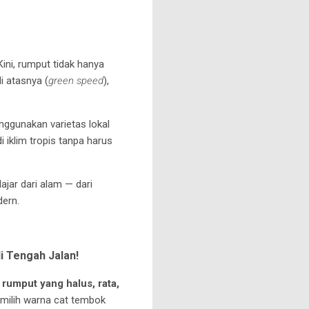
ini, rumput tidak hanya
di atasnya (
green speed
),
enggunakan varietas lokal
 iklim tropis tanpa harus
ajar dari alam — dari
dern.
di Tengah Jalan!
h
rumput yang halus, rata,
emilih warna cat tembok