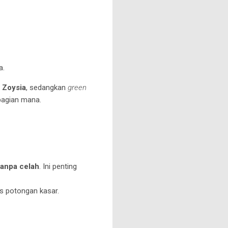
a.
n
Zoysia
, sedangkan
green
bagian mana.
tanpa celah
. Ini penting
as potongan kasar.