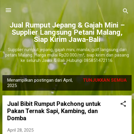
Langsung ke konten utama
​Jual Rumput Jepang & Gajah Mini –
Supplier Langsung Petani Malang,
Siap Kirim Jawa-Bali
Supplier rumput jepang, gajah mini, manila, golf langsung dari
petani Malang. Harga mulai Rp20.000/m², siap kirim dan pasang
ke seluruh Jawa & Bali. Hubungi 085851472116.
Menampilkan postingan dari April,
TUNJUKKAN SEMUA
P
2025
o
s
Jual Bibit Rumput Pakchong untuk
t
Pakan Ternak Sapi, Kambing, dan
i
Domba
n
g
April 28, 2025