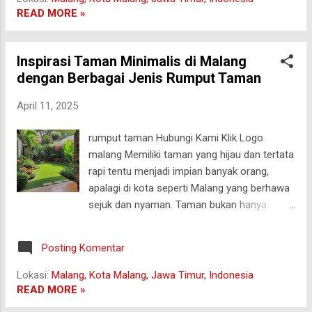
menyegarkan lingkungan sekitar rumah. ...
rumput hidup yang alami hingga rumput
READ MORE »
sintetis yang praktis , semuanya tersedia
lengkap di tempat kami. malang 🔍 Kenapa
Inspirasi Taman Minimalis di Malang
Rumput Taman Itu Penting? Karena rumput
dengan Berbagai Jenis Rumput Taman
bukan cuma pelengkap taman. Ia adalah
fondasi keindahan dan kenyamanan ruang
April 11, 2025
terbuka . Rumput yang tepat bisa: ✅
Menyejukkan mata & udara sekitar ✅
rumput taman Hubungi Kami Klik Logo
Membuat rumah tampak asri & elegan ✅
malang Memiliki taman yang hijau dan tertata
Memberi area bermain aman untuk anak &
rapi tentu menjadi impian banyak orang,
hewan peliharaan ✅ Menjadi tempat piknik,
apalagi di kota seperti Malang yang berhawa
bersantai, hingga healing ringan 🌱
sejuk dan nyaman. Taman bukan hanya
Rekomendasi Rumput Taman Hidup Paling
pelengkap rumah, tapi juga menjadi tempat
Favorit 1. Rumput Jepang Tampilan rapi,
relaksasi, tempat bermain anak, hingga titik
tekstur halus, cocok untuk taman minimalis.
Posting Komentar
fokus keindahan bangunan. Salah satu
📌 Cocok untuk: Rum...
elemen penting dalam taman adalah jenis
Lokasi:
Malang, Kota Malang, Jawa Timur, Indonesia
rumput yang digunakan . Pemilihan rumput
READ MORE »
yang tepat akan membuat taman tampak