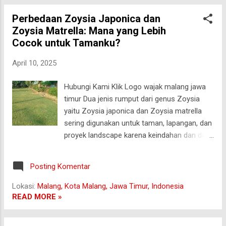
lebih hidup, rapi, dan tentunya mudah dirawat
Perbedaan Zoysia Japonica dan
sesuai kebutuhan. 🌱 Pilihan Jenis Rumput
Zoysia Matrella: Mana yang Lebih
yang Cocok untuk Taman Anda: Rumput
Cocok untuk Tamanku?
Jepang Rumput yang terkenal karena
daunnya yang halus dan rapat. Cocok untuk
April 10, 2025
taman minimalis dan hiasan tepi jalur jalan
setapak. Estetik dan bersih dipandang.
Hubungi Kami Klik Logo wajak malang jawa
Rumput Gajah Mini Jenis rumput favorit
timur Dua jenis rumput dari genus Zoysia
karena tahan injak, mudah dirawat, dan cepat
yaitu Zoysia japonica dan Zoysia matrella
tumbuh. Cocok untuk taman keluarga yang
sering digunakan untuk taman, lapangan, dan
sering digunakan bermain. Rumput Peking
proyek landscape karena keindahan dan daya
Rumput ini memiliki tekstur yang tebal dan
tahannya. Meskipun terlihat mirip, keduanya
tajam. Tumbuh lebih cepat dan tampak hijau
punya perbedaan signifikan yang bisa
subur. Cocok...
Posting Komentar
memengaruhi keputusan pemilihan rumput
terbaik. 1. Asal dan Nama Lain Zoysia
Lokasi:
Malang, Kota Malang, Jawa Timur, Indonesia
japonica Nama umum: Japanese lawn grass
READ MORE »
, Korean lawngrass Asal: Jepang, Korea, dan
China Populer di wilayah beriklim sedang