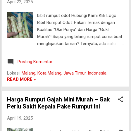
April 22, 2025
untuk taman minimalis ✅ Mudah perawatan
✅ Cocok untuk kota besar atau taman
bibit rumput odot Hubungi Kami Klik Logo
perumahan 3. Kamboja Bali Bunga eksotis
Bibit Rumput Odot: Pakan Ternak dengan
dengan wangi khas yang langsung bikin
Kualitas "Oke Punya" dan Harga "Gokil
suasana jadi syahdu. ✅ Bunga harum &
Murah"! Siapa yang bilang rumput cuma buat
cantik ✅ Tahan cuaca panas ✅ Cocok untuk
menghijaukan taman? Ternyata, ada satu
taman depan atau pot besar 4. Pohon Palem
rumput yang nggak hanya sekadar tampil
Ingin taman ala reso...
hijau dan cantik, tapi juga bermanfaat banget
Posting Komentar
untuk ternak. Kenalin, bibit rumput odot (
Pennisetum purpureum cv. Mott ), rumput
Lokasi:
Malang, Kota Malang, Jawa Timur, Indonesia
gajah mini yang nggak cuma enak dipandang,
READ MORE »
tapi juga enak dimakan oleh ternak! Ternak
kamu bakal jadi gemuk, sehat, dan... mungkin
Harga Rumput Gajah Mini Murah – Gak
jadi model untuk iklan pakan ternak! malang
Perlu Sakit Kepala Pake Rumput Ini
Yuk, simak artikel seru ini yang akan bahas
semua tentang bibit rumput odot, dari cara
April 19, 2025
menanam, manfaatnya untuk ternak, sampai
potensi bisnisnya yang bisa bikin kamu kaya