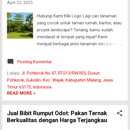
April 23, 2025
pakan ternak terbaik"), adalah jenis rumput
tropis yang tumbuh dengan baik di daerah
Hubungi Kami Klik Logo Lagi cari tanaman
beriklim panas. Ciri khas rumput ini adalah
yang cocok untuk taman rumah, kantor, atau
daunnya yang lebar dan tinggi, membuatnya
proyek landscape? Tenang, kamu sudah
tampak seperti rumput yang nggak main-
mendarat di tempat yang tepat! Kami
main. Buka...
menjual berbagai jenis tanaman dan pohon
tropis yang sudah terbukti cocok ditanam di
iklim Indonesia: dari yang buat teduh, sampai
Posting Komentar
yang buat gaya-gayaan ala villa Bali 😁 wajak
malang 🌿 Apa Saja yang Kami Jual? 1.
Lokasi:
Jl. Pohkecik No.47, RT.013/RW.005, Dusun
Pohon Ketapang Kencana Cocok untuk
Pohkecik, Sukolilo, Kec. Wajak, Kabupaten Malang, Jawa
taman, halaman rumah, hingga tepi jalan.
Timur 65173, Indonesia
Tajuknya rimbun, daunnya cantik kekuningan
READ MORE »
di musim kemarau. ✅ Tahan panas ✅
Pertumbuhan cepat ✅ Tampilan estetik 2.
Jual Bibit Rumput Odot: Pakan Ternak
Pohon Pule Tanaman favorit tukang taman!
Berkualitas dengan Harga Terjangkau
Tajuknya ramping dan cocok untuk taman
modern bergaya tropis. ✅ Elegan dan cocok