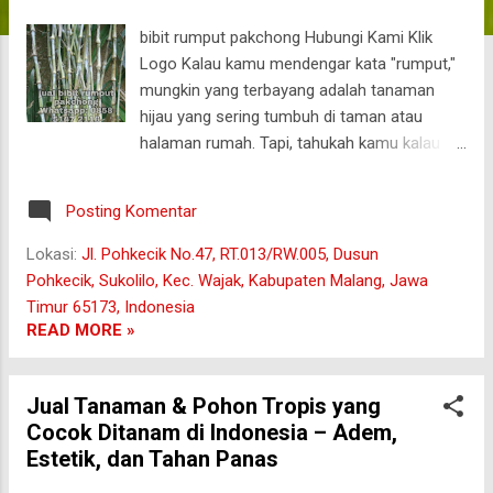
a
bibit rumput pakchong Hubungi Kami Klik
n
Logo Kalau kamu mendengar kata "rumput,"
mungkin yang terbayang adalah tanaman
hijau yang sering tumbuh di taman atau
halaman rumah. Tapi, tahukah kamu kalau
ada jenis rumput yang bisa jadi pahlawan
bagi ternak? Yup, kita lagi ngomongin rumput
Posting Komentar
Pakchong , si hijau yang siap memberikan
gizi berkualitas buat para sapi, kambing, atau
Lokasi:
Jl. Pohkecik No.47, RT.013/RW.005, Dusun
domba yang lapar. Nggak cuma memberi
Pohkecik, Sukolilo, Kec. Wajak, Kabupaten Malang, Jawa
makan, rumput ini juga bikin perut ternak
Timur 65173, Indonesia
lebih sehat dan, siapa tahu, sedikit lebih
READ MORE »
gembira! Siap-siap, mari kita gali lebih dalam
tentang si rumput yang nggak cuma enak
Jual Tanaman & Pohon Tropis yang
dimakan, tapi juga enak dibahas! malang 1.
Cocok Ditanam di Indonesia – Adem,
Apa Itu Rumput Pakchong? Pakchong, atau
Estetik, dan Tahan Panas
sering disebut juga rumput Pak Chong (nama
lainnya bisa "rumput kerbau" atau "rumput