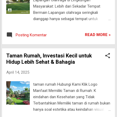
kandang sapi. 😅 💚 2. Penampilan: Mungil,
Masyarakat: Lebih dari Sekadar Tempat
Manis, dan Suka Tampil Rapat Bayangin
Bermain Lapangan olahraga seringkali
permadani hijau alami yang tumbuh rapat,
dianggap hanya sebagai tempat untuk
pendek, dan nyaman dilihat. Itu dia rumput
aktivitas fisik. Namun, peran lapangan di
gajah mini. Daunnya leb...
tengah masyarakat jauh lebih luas. Di banyak
READ MORE »
Posting Komentar
wilayah, lapangan justru menjadi pusat
interaksi sosial, budaya, hingga ekonomi
warga. Mari kita bahas lebih dalam mengenai
Taman Rumah, Investasi Kecil untuk
fungsi, jenis, perawatan, hingga dinamika
Hidup Lebih Sehat & Bahagia
ruang hijau dan lapangan dalam tata kota
modern. malang Fungsi Lapangan Olahraga
April 14, 2025
di Lingkungan Masyarakat Lapangan
olahraga merupakan salah satu fasilitas vital
taman rumah Hubungi Kami Klik Logo
dalam sebuah lingkungan, baik di perumahan,
Manfaat Memiliki Taman di Rumah: K
sekolah, maupun desa atau kelurahan.
eindahan dan Kesehatan yang Tidak
Fungsinya antara lain: Tempat olahraga
Terbantahkan Memiliki taman di rumah bukan
harian seperti sepak bola, voli, badminton,
hanya soal estetika atau keindahan visual.
atau lari. Ajang turnamen lokal yang bisa
Taman dapat memberikan berbagai manfaat