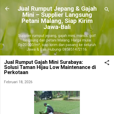
Langsung ke konten utama
​Jual Rumput Jepang & Gajah
Mini – Supplier Langsung
Petani Malang, Siap Kirim
Jawa-Bali
Supplier rumput jepang, gajah mini, manila, golf
langsung dari petani Malang. Harga mulai
Rp20.000/m², siap kirim dan pasang ke seluruh
Jawa & Bali. Hubungi 085851472116.
Jual Rumput Gajah Mini Surabaya:
Solusi Taman Hijau Low Maintenance di
Perkotaan
Februari 18, 2026