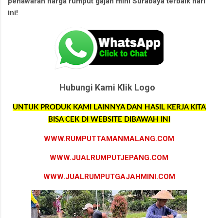
penawaran harga rumput gajah mini Surabaya terbaik hari
ini!
Hubungi Kami Klik Logo
UNTUK PRODUK KAMI LAINNYA DAN HASIL KERJA KITA
BISA CEK DI WEBSITE DIBAWAH INI
WWW.RUMPUTTAMANMALANG.COM
WWW.JUALRUMPUTJEPANG.COM
WWW.JUALRUMPUTGAJAHMINI.COM