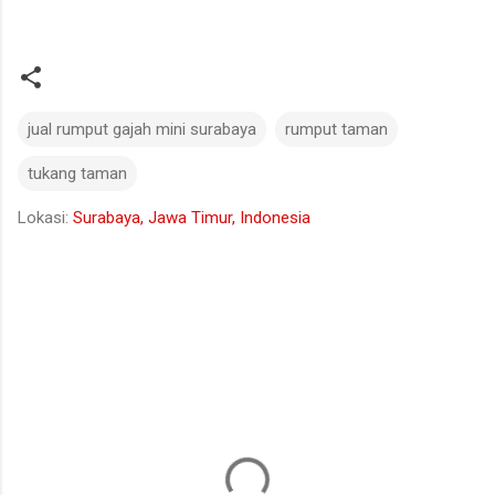
jual rumput gajah mini surabaya
rumput taman
tukang taman
Lokasi:
Surabaya, Jawa Timur, Indonesia
K
o
m
e
n
t
a
r