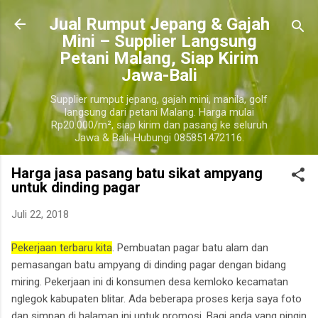
Langsung ke konten utama
​Jual Rumput Jepang & Gajah
Mini – Supplier Langsung
Petani Malang, Siap Kirim
Jawa-Bali
Supplier rumput jepang, gajah mini, manila, golf
langsung dari petani Malang. Harga mulai
Rp20.000/m², siap kirim dan pasang ke seluruh
Jawa & Bali. Hubungi 085851472116.
Harga jasa pasang batu sikat ampyang
untuk dinding pagar
Juli 22, 2018
Pekerjaan terbaru kita
. Pembuatan pagar batu alam dan
pemasangan batu ampyang di dinding pagar dengan bidang
miring. Pekerjaan ini di konsumen desa kemloko kecamatan
nglegok kabupaten blitar. Ada beberapa proses kerja saya foto
dan simpan di halaman ini untuk promosi. Bagi anda yang pingin