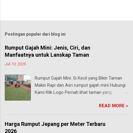
Postingan populer dari blog ini
Rumput Gajah Mini: Jenis, Ciri, dan
Manfaatnya untuk Lanskap Taman
Juli 10, 2025
Rumput Gajah Mini: Si Kecil yang Bikin Taman
Makin Rapi dan Asri rumput gajah mini Hubungi
Kami Klik Logo Pernah lihat taman yang
rumputnya terlihat pendek, rapi, tapi tetap hijau
READ MORE »
segar walau sering diinjak? Bisa jadi itu adalah
rumput gajah mini , salah satu jenis rumput
paling populer di Indonesia, terutama buat
Harga Rumput Jepang per Meter Terbaru
taman rumah, taman kantor, hingga taman
2026