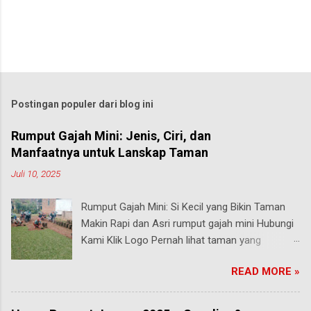
Postingan populer dari blog ini
Rumput Gajah Mini: Jenis, Ciri, dan
Manfaatnya untuk Lanskap Taman
Juli 10, 2025
Rumput Gajah Mini: Si Kecil yang Bikin Taman
Makin Rapi dan Asri rumput gajah mini Hubungi
Kami Klik Logo Pernah lihat taman yang
rumputnya terlihat pendek, rapi, tapi tetap hijau
READ MORE »
segar walau sering diinjak? Bisa jadi itu adalah
rumput gajah mini , salah satu jenis rumput
paling populer di Indonesia, terutama buat