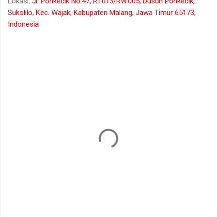
Lokasi:
Jl. Pohkecik No.47, RT.013/RW.005, Dusun Pohkecik,
Sukolilo, Kec. Wajak, Kabupaten Malang, Jawa Timur 65173,
Indonesia
K
o
m
e
n
t
a
r