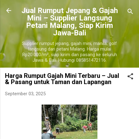
Langsung ke konten utama
​Jual Rumput Jepang & Gajah
Mini – Supplier Langsung
Petani Malang, Siap Kirim
Jawa-Bali
Supplier rumput jepang, gajah mini, manila, golf
langsung dari petani Malang. Harga mulai
Rp20.000/m², siap kirim dan pasang ke seluruh
Jawa & Bali. Hubungi 085851472116.
Harga Rumput Gajah Mini Terbaru – Jual
& Pasang untuk Taman dan Lapangan
September 03, 2025