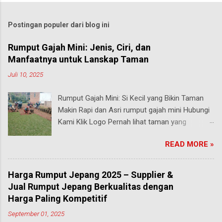
Postingan populer dari blog ini
Rumput Gajah Mini: Jenis, Ciri, dan
Manfaatnya untuk Lanskap Taman
Juli 10, 2025
Rumput Gajah Mini: Si Kecil yang Bikin Taman
Makin Rapi dan Asri rumput gajah mini Hubungi
Kami Klik Logo Pernah lihat taman yang
rumputnya terlihat pendek, rapi, tapi tetap hijau
READ MORE »
segar walau sering diinjak? Bisa jadi itu adalah
rumput gajah mini , salah satu jenis rumput
paling populer di Indonesia, terutama buat
Harga Rumput Jepang 2025 – Supplier &
taman rumah, taman kantor, hingga taman
Jual Rumput Jepang Berkualitas dengan
kota. malang Meski namanya ada kata “gajah”,
Harga Paling Kompetitif
rumput ini bukan untuk makanan hewan besar
September 01, 2025
seperti yang kamu pikirkan. Justru sebaliknya,