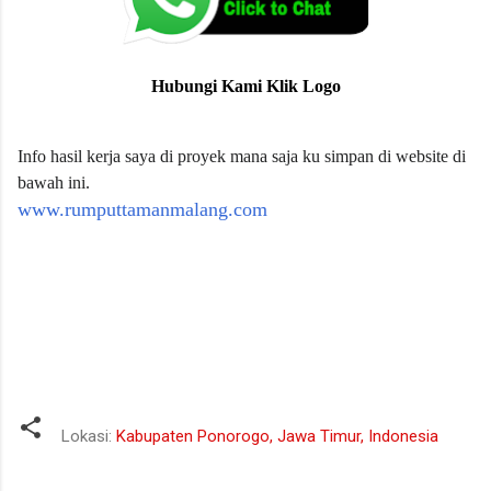
Hubungi Kami Klik Logo
Info hasil kerja saya di proyek mana saja ku simpan di website di
bawah ini.
www.rumputtamanmalang.com
jual tanah humus terdekat
harga tanah humus terdekat
beli tanah humus terdekat
Lokasi:
Kabupaten Ponorogo, Jawa Timur, Indonesia
K