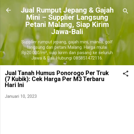
Langsung ke konten utama
​Jual Rumput Jepang & Gajah
Mini – Supplier Langsung
Petani Malang, Siap Kirim
Jawa-Bali
Supplier rumput jepang, gajah mini, manila, golf
langsung dari petani Malang. Harga mulai
Rp20.000/m², siap kirim dan pasang ke seluruh
Jawa & Bali. Hubungi 085851472116.
Jual Tanah Humus Ponorogo Per Truk
(7 Kubik): Cek Harga Per M3 Terbaru
Hari Ini
Januari 10, 2023
jual tanah taman ponorogo, jual tanah taman terdekat ponorogo, harga tanah taman 1 truk
ponorogo, harga tanah subur per m3 ponorogo, jual tanah subur terdekat ponorogo, jual
tanah subur per truk ponorogo, harga tanah humus ponorogo, jual tanah subur untuk