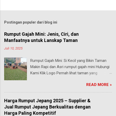
Postingan populer dari blog ini
Rumput Gajah Mini: Jenis, Ciri, dan
Manfaatnya untuk Lanskap Taman
Juli 10, 2025
Rumput Gajah Mini: Si Kecil yang Bikin Taman
Makin Rapi dan Asri rumput gajah mini Hubungi
Kami Klik Logo Pernah lihat taman yang
rumputnya terlihat pendek, rapi, tapi tetap hijau
READ MORE »
segar walau sering diinjak? Bisa jadi itu adalah
rumput gajah mini , salah satu jenis rumput
paling populer di Indonesia, terutama buat
Harga Rumput Jepang 2025 – Supplier &
taman rumah, taman kantor, hingga taman
Jual Rumput Jepang Berkualitas dengan
kota. malang Meski namanya ada kata “gajah”,
Harga Paling Kompetitif