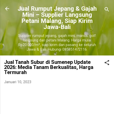
Langsung ke konten utama
​Jual Rumput Jepang & Gajah
Mini – Supplier Langsung
Petani Malang, Siap Kirim
Jawa-Bali
Supplier rumput jepang, gajah mini, manila, golf
langsung dari petani Malang. Harga mulai
Rp20.000/m², siap kirim dan pasang ke seluruh
Jawa & Bali. Hubungi 085851472116.
Jual Tanah Subur di Sumenep Update
2026: Media Tanam Berkualitas, Harga
Termurah
Januari 10, 2023
jual tanah taman sumenep, jual tanah taman terdekat sumenep, harga tanah taman 1 truk
sumenep, harga tanah subur per m3 sumenep, jual tanah subur terdekat sumenep, jual
tanah subur per truk sumenep, harga tanah humus sumenep, jual tanah subur untuk