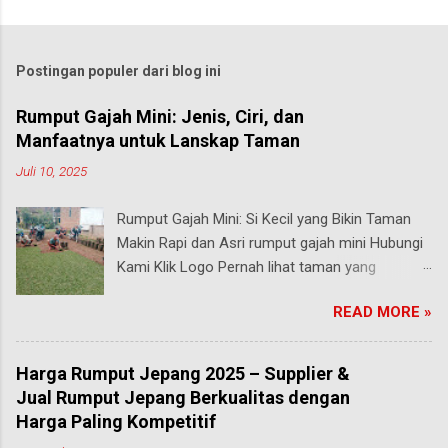
Postingan populer dari blog ini
Rumput Gajah Mini: Jenis, Ciri, dan
Manfaatnya untuk Lanskap Taman
Juli 10, 2025
Rumput Gajah Mini: Si Kecil yang Bikin Taman
Makin Rapi dan Asri rumput gajah mini Hubungi
Kami Klik Logo Pernah lihat taman yang
rumputnya terlihat pendek, rapi, tapi tetap hijau
READ MORE »
segar walau sering diinjak? Bisa jadi itu adalah
rumput gajah mini , salah satu jenis rumput
paling populer di Indonesia, terutama buat
Harga Rumput Jepang 2025 – Supplier &
taman rumah, taman kantor, hingga taman
Jual Rumput Jepang Berkualitas dengan
kota. malang Meski namanya ada kata “gajah”,
Harga Paling Kompetitif
rumput ini bukan untuk makanan hewan besar