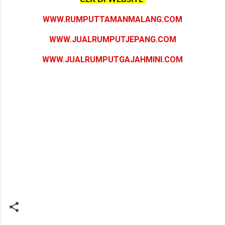
WWW.RUMPUTTAMANMALANG.COM
WWW.JUALRUMPUTJEPANG.COM
WWW.JUALRUMPUTGAJAHMINI.COM
#jual rumput hybrid
pandeglang
#beli rumput hybrid pandeglang
#biaya tanam rumput hybrid
pandeglang
#harga terbaru rumput hybrid
pandeglang
#harga permeter rumput hybrid
pandeglang
#supplier rumput hybrid
pandeglang
#jual rumput hybrid termurah
pandeglang
#jual rumput hybrid
pandeglang
terdekat #harga rumput hybrid
pandeglang
#penjual rumput hybrid
pandeglang
#petani rumput hybrid
pandeglang
#jasa tanam
rumput hybrid
pandeglang
#harga rumput hybrid per m2
pandeglang
#distributor rumput hybrid
pandeglang
#pembudidaya rumput hybrid
pandeglang
#biaya tanam rumput hybrid
pandeglang
#tanam rumput hybrid
pandeglang
#jasa tanam rumput hybrid
pandeglang