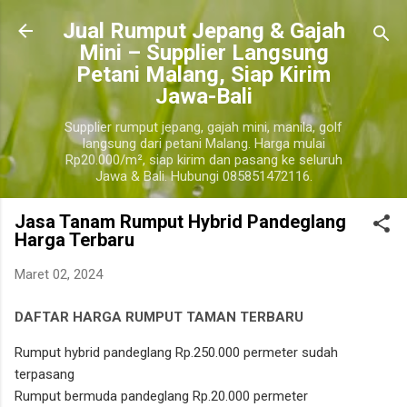
Langsung ke konten utama
​Jual Rumput Jepang & Gajah
Mini – Supplier Langsung
Petani Malang, Siap Kirim
Jawa-Bali
Supplier rumput jepang, gajah mini, manila, golf
langsung dari petani Malang. Harga mulai
Rp20.000/m², siap kirim dan pasang ke seluruh
Jawa & Bali. Hubungi 085851472116.
Jasa Tanam Rumput Hybrid Pandeglang
Harga Terbaru
Maret 02, 2024
DAFTAR HARGA RUMPUT TAMAN TERBARU
pandeglang
Rumput hybrid pandeglang Rp.250.000 permeter sudah
terpasang
Rumput bermuda pandeglang Rp.20.000 permeter