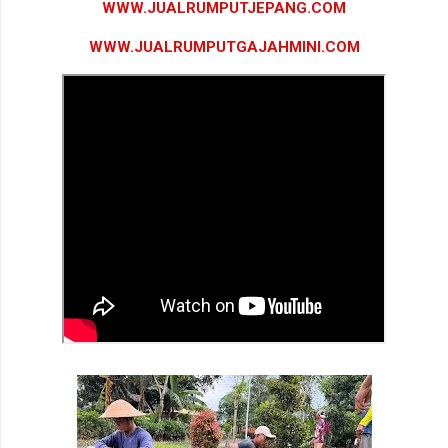
WWW.JUALRUMPUTJEPANG.COM
WWW.JUALRUMPUTGAJAHMINI.COM