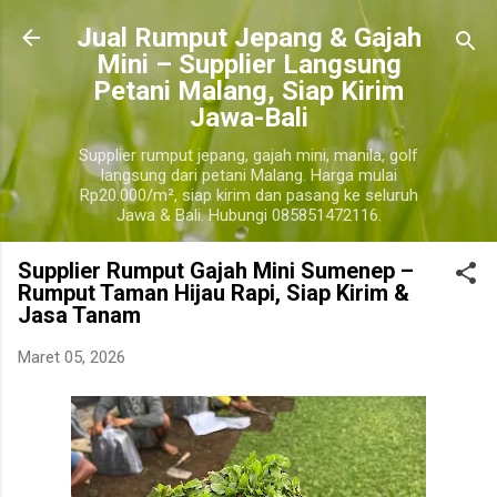
Langsung ke konten utama
​Jual Rumput Jepang & Gajah
Mini – Supplier Langsung
Petani Malang, Siap Kirim
Jawa-Bali
Supplier rumput jepang, gajah mini, manila, golf
langsung dari petani Malang. Harga mulai
Rp20.000/m², siap kirim dan pasang ke seluruh
Jawa & Bali. Hubungi 085851472116.
Supplier Rumput Gajah Mini Sumenep –
Rumput Taman Hijau Rapi, Siap Kirim &
Jasa Tanam
Maret 05, 2026