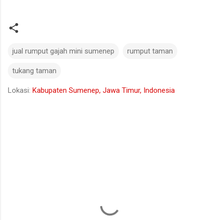
jual rumput gajah mini sumenep
rumput taman
tukang taman
Lokasi:
Kabupaten Sumenep, Jawa Timur, Indonesia
K
o
m
e
n
t
a
r