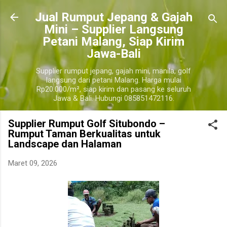
Langsung ke konten utama
​Jual Rumput Jepang & Gajah
Mini – Supplier Langsung
Petani Malang, Siap Kirim
Jawa-Bali
Supplier rumput jepang, gajah mini, manila, golf
langsung dari petani Malang. Harga mulai
Rp20.000/m², siap kirim dan pasang ke seluruh
Jawa & Bali. Hubungi 085851472116.
Supplier Rumput Golf Situbondo –
Rumput Taman Berkualitas untuk
Landscape dan Halaman
Maret 09, 2026