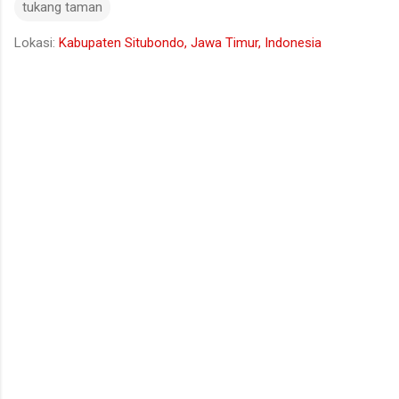
tukang taman
Lokasi:
Kabupaten Situbondo, Jawa Timur, Indonesia
K
o
m
e
n
t
a
r