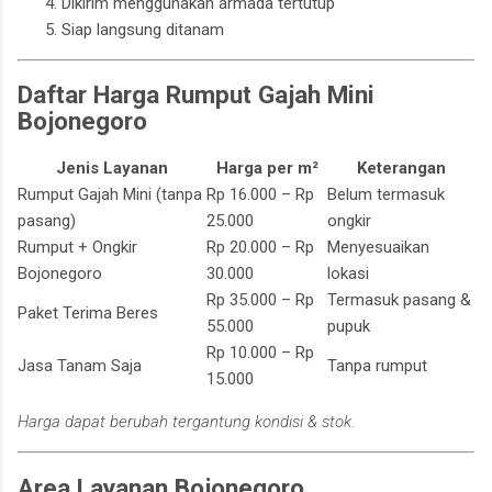
Dikirim menggunakan armada tertutup
Siap langsung ditanam
Daftar Harga Rumput Gajah Mini
Bojonegoro
Jenis Layanan
Harga per m²
Keterangan
Rumput Gajah Mini (tanpa
Rp 16.000 – Rp
Belum termasuk
pasang)
25.000
ongkir
Rumput + Ongkir
Rp 20.000 – Rp
Menyesuaikan
Bojonegoro
30.000
lokasi
Rp 35.000 – Rp
Termasuk pasang &
Paket Terima Beres
55.000
pupuk
Rp 10.000 – Rp
Jasa Tanam Saja
Tanpa rumput
15.000
Harga dapat berubah tergantung kondisi & stok.
Area Layanan Bojonegoro