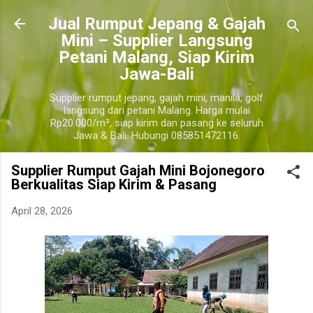
Langsung ke konten utama
​Jual Rumput Jepang & Gajah
Mini – Supplier Langsung
Petani Malang, Siap Kirim
Jawa-Bali
Supplier rumput jepang, gajah mini, manila, golf
langsung dari petani Malang. Harga mulai
Rp20.000/m², siap kirim dan pasang ke seluruh
Jawa & Bali. Hubungi 085851472116.
Supplier Rumput Gajah Mini Bojonegoro
Berkualitas Siap Kirim & Pasang
April 28, 2026