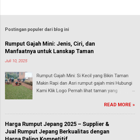
Postingan populer dari blog ini
Rumput Gajah Mini: Jenis, Ciri, dan
Manfaatnya untuk Lanskap Taman
Juli 10, 2025
Rumput Gajah Mini: Si Kecil yang Bikin Taman
Makin Rapi dan Asri rumput gajah mini Hubungi
Kami Klik Logo Pernah lihat taman yang
rumputnya terlihat pendek, rapi, tapi tetap hijau
READ MORE »
segar walau sering diinjak? Bisa jadi itu adalah
rumput gajah mini , salah satu jenis rumput
paling populer di Indonesia, terutama buat
Harga Rumput Jepang 2025 – Supplier &
taman rumah, taman kantor, hingga taman
Jual Rumput Jepang Berkualitas dengan
kota. malang Meski namanya ada kata “gajah”,
Harga Paling Kompetitif