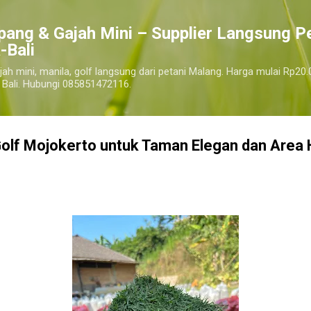
Langsung ke konten utama
pang & Gajah Mini – Supplier Langsung P
-Bali
jah mini, manila, golf langsung dari petani Malang. Harga mulai Rp20.
 Bali. Hubungi 085851472116.
olf Mojokerto untuk Taman Elegan dan Area 