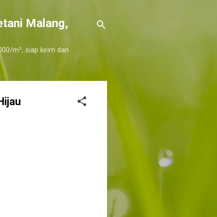
etani Malang,
000/m², siap kirim dan
Hijau