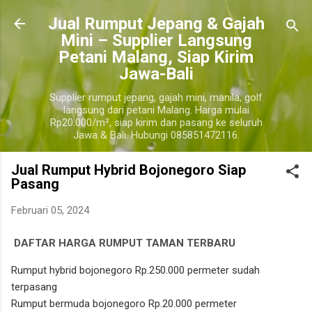
Langsung ke konten utama
​Jual Rumput Jepang & Gajah
Mini – Supplier Langsung
Petani Malang, Siap Kirim
Jawa-Bali
Supplier rumput jepang, gajah mini, manila, golf
langsung dari petani Malang. Harga mulai
Rp20.000/m², siap kirim dan pasang ke seluruh
Jawa & Bali. Hubungi 085851472116.
Jual Rumput Hybrid Bojonegoro Siap
Pasang
Februari 05, 2024
DAFTAR HARGA RUMPUT TAMAN TERBARU
bojonegoro
Rumput hybrid bojonegoro Rp.250.000 permeter sudah
terpasang
Rumput bermuda bojonegoro Rp.20.000 permeter