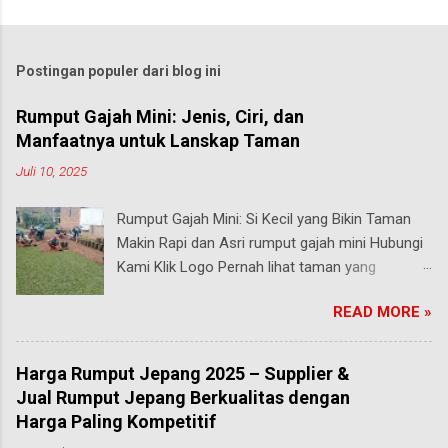
Postingan populer dari blog ini
Rumput Gajah Mini: Jenis, Ciri, dan
Manfaatnya untuk Lanskap Taman
Juli 10, 2025
Rumput Gajah Mini: Si Kecil yang Bikin Taman
Makin Rapi dan Asri rumput gajah mini Hubungi
Kami Klik Logo Pernah lihat taman yang
rumputnya terlihat pendek, rapi, tapi tetap hijau
READ MORE »
segar walau sering diinjak? Bisa jadi itu adalah
rumput gajah mini , salah satu jenis rumput
paling populer di Indonesia, terutama buat
Harga Rumput Jepang 2025 – Supplier &
taman rumah, taman kantor, hingga taman
Jual Rumput Jepang Berkualitas dengan
kota. malang Meski namanya ada kata “gajah”,
Harga Paling Kompetitif
rumput ini bukan untuk makanan hewan besar