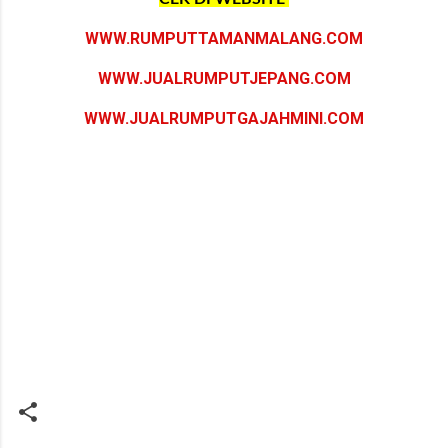
WWW.RUMPUTTAMANMALANG.COM
WWW.JUALRUMPUTJEPANG.COM
WWW.JUALRUMPUTGAJAHMINI.COM
#jual rumput hybrid
bojonegoro
#beli rumput hybrid bojonegoro
#biaya tanam rumput hybrid
bojonegoro
#harga terbaru rumput hybrid
bojonegoro
#harga permeter rumput hybrid
bojonegoro
#supplier rumput hybrid
bojonegoro
#jual rumput hybrid termurah
bojonegoro
#jual
rumput hybrid
bojonegoro
terdekat #harga rumput hybrid
bojonegoro
#penjual rumput
hybrid
bojonegoro
#petani rumput hybrid
bojonegoro
#jasa tanam rumput hybrid
bojonegoro
#harga rumput hybrid per m2
bojonegoro
#distributor rumput hybrid
bojonegoro
#pembudidaya rumput hybrid
bojonegoro
#biaya tanam rumput hybrid
bojonegoro
#tanam rumput hybrid
bojonegoro
#jasa tanam rumput hybrid
bojonegoro
.