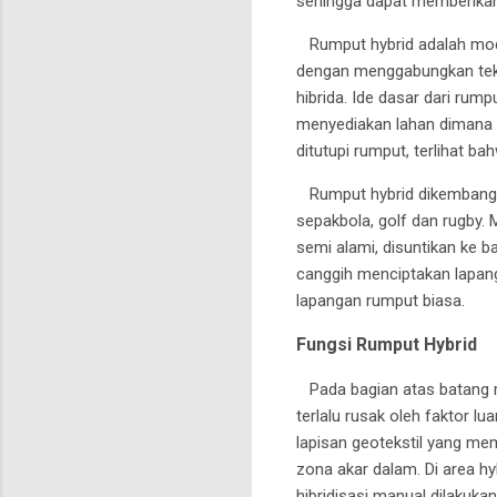
sehingga dapat memberikan
Rumput hybrid adalah mode
dengan menggabungkan tekn
hibrida. Ide dasar dari rum
menyediakan lahan dimana 
ditutupi rumput, terlihat b
Rumput hybrid dikembangka
sepakbola, golf dan rugby.
semi alami, disuntikan ke 
canggih menciptakan lapang
lapangan rumput biasa.
Fungsi Rumput Hybrid
Pada bagian atas batang r
terlalu rusak oleh faktor l
lapisan geotekstil yang m
zona akar dalam. Di area hy
hibridisasi manual dilakuk