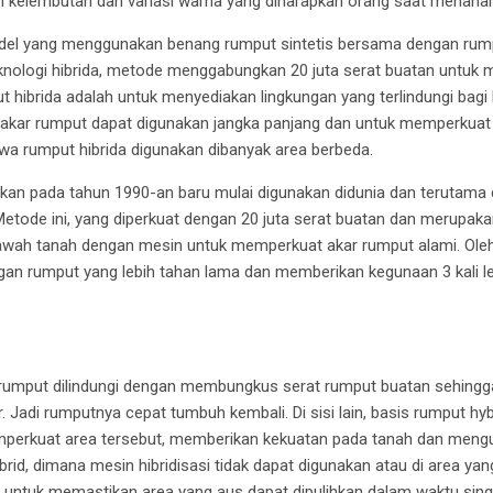
 kelembutan dan variasi warna yang diharapkan orang saat menana
l yang menggunakan benang rumput sintetis bersama dengan rumpu
ologi hibrida, metode menggabungkan 20 juta serat buatan untuk 
put hibrida adalah untuk menyediakan lingkungan yang terlindungi bag
akar rumput dapat digunakan jangka panjang dan untuk memperkuat a
ahwa rumput hibrida digunakan dibanyak area berbeda.
n pada tahun 1990-an baru mulai digunakan didunia dan terutama d
 Metode ini, yang diperkuat dengan 20 juta serat buatan dan merupak
bawah tanah dengan mesin untuk memperkuat akar rumput alami. Oleh 
an rumput yang lebih tahan lama dan memberikan kegunaan 3 kali l
umput dilindungi dengan membungkus serat rumput buatan sehingg
uar. Jadi rumputnya cepat tumbuh kembali. Di sisi lain, basis rumput h
emperkuat area tersebut, memberikan kekuatan pada tanah dan meng
brid, dimana mesin hibridisasi tidak dapat digunakan atau di area y
an untuk memastikan area yang aus dapat dipulihkan dalam waktu sing