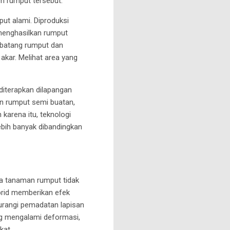
m rumput tersebut.
t alami. Diproduksi
menghasilkan rumput
i batang rumput dan
kar. Melihat area yang
iterapkan dilapangan
an rumput semi buatan,
karena itu, teknologi
ebih banyak dibandingkan
a tanaman rumput tidak
ybrid memberikan efek
urangi pemadatan lapisan
ang mengalami deformasi,
kat.