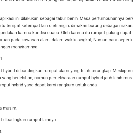
plikasi ini dilakukan sebagai tabur benih. Masa pertumbuhannya be
 satu tempat ketempat lain oleh angin, dimakan burung sebagai maka
iperlukan karena kondisi cuaca. Oleh karena itu rumput gulung dapat 
uan pada kawasan alami dalam waktu singkat, Namun cara seperti 
dengan menyiramnya.
d
hybrid di bandingkan rumput alami yang telah terungkap. Meskipun
yang berlebihan, namun pemeliharaan rumput hybrid jauh lebih mur
rumput hybrid yang dapat kami rangkum untuk anda.
ua musim.
at dibadingkan rumput lainnya.
a.