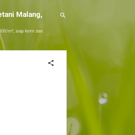
etani Malang,
000/m², siap kirim dan