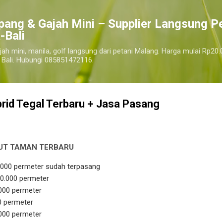
Langsung ke konten utama
pang & Gajah Mini – Supplier Langsung P
-Bali
jah mini, manila, golf langsung dari petani Malang. Harga mulai Rp20.
 Bali. Hubungi 085851472116.
rid Tegal Terbaru + Jasa Pasang
UT TAMAN TERBARU
tegal
0.000 permeter sudah terpasang
0.000 permeter
.000 permeter
0 permeter
.000 permeter