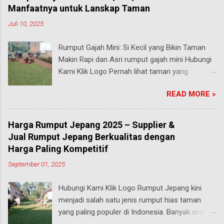
Manfaatnya untuk Lanskap Taman
Juli 10, 2025
Rumput Gajah Mini: Si Kecil yang Bikin Taman
Makin Rapi dan Asri rumput gajah mini Hubungi
Kami Klik Logo Pernah lihat taman yang
rumputnya terlihat pendek, rapi, tapi tetap hijau
READ MORE »
segar walau sering diinjak? Bisa jadi itu adalah
rumput gajah mini , salah satu jenis rumput
paling populer di Indonesia, terutama buat
Harga Rumput Jepang 2025 – Supplier &
taman rumah, taman kantor, hingga taman
Jual Rumput Jepang Berkualitas dengan
kota. malang Meski namanya ada kata “gajah”,
Harga Paling Kompetitif
rumput ini bukan untuk makanan hewan besar
September 01, 2025
seperti yang kamu pikirkan. Justru sebaliknya,
gajah mini adalah jenis rumput taman yang
Hubungi Kami Klik Logo Rumput Jepang kini
ukurannya mungil tapi kekuatannya luar biasa .
menjadi salah satu jenis rumput hias taman
Yuk, kita bahas secara mendalam apa itu
yang paling populer di Indonesia. Banyak orang
rumput gajah mini, keunggulannya,