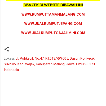
BISA CEK DI WEBSITE DIBAWAH INI
WWW.RUMPUTTAMANMALANG.COM
WWW.JUALRUMPUTJEPANG.COM
WWW.JUALRUMPUTGAJAHMINI.COM
Lokasi:
Jl. Pohkecik No.47, RT.013/RW.005, Dusun Pohkecik,
Sukolilo, Kec. Wajak, Kabupaten Malang, Jawa Timur 65173,
Indonesia
K
o
m
e