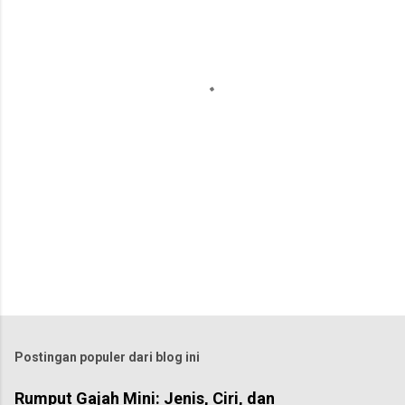
n
t
a
r
Postingan populer dari blog ini
Rumput Gajah Mini: Jenis, Ciri, dan