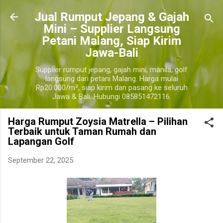
Langsung ke konten utama
​Jual Rumput Jepang & Gajah
Mini – Supplier Langsung
Petani Malang, Siap Kirim
Jawa-Bali
Supplier rumput jepang, gajah mini, manila, golf
langsung dari petani Malang. Harga mulai
Rp20.000/m², siap kirim dan pasang ke seluruh
Jawa & Bali. Hubungi 085851472116.
Harga Rumput Zoysia Matrella – Pilihan
Terbaik untuk Taman Rumah dan
Lapangan Golf
September 22, 2025