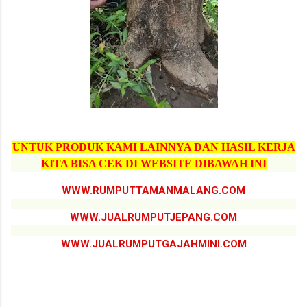
UNTUK PRODUK KAMI LAINNYA DAN HASIL KERJA
KITA BISA CEK DI WEBSITE DIBAWAH INI
WWW.RUMPUTTAMANMALANG.COM
WWW.JUALRUMPUTJEPANG.COM
WWW.JUALRUMPUTGAJAHMINI.COM
jual pohon pule purworejo, jual pohon pule purworejo terdekat, jual pohon pule termurah purworejo, jual
pohon pule terbaik purworejo, jual pohon pule tinggi 6 meter purworejo, jual pohon pule terbaru purworejo,