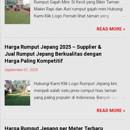
Rumput Gajah Mini: Si Kecil yang Bikin Taman
Makin Rapi dan Asri rumput gajah mini Hubungi
Kami Klik Logo Pernah lihat taman yang
rumputnya terlihat pendek, rapi, tapi tetap hijau
READ MORE »
segar walau sering diinjak? Bisa jadi itu adalah
rumput gajah mini , salah satu jenis rumput
paling populer di Indonesia, terutama buat
Harga Rumput Jepang 2025 – Supplier &
taman rumah, taman kantor, hingga taman
Jual Rumput Jepang Berkualitas dengan
kota. malang Meski namanya ada kata “gajah”,
Harga Paling Kompetitif
rumput ini bukan untuk makanan hewan besar
September 01, 2025
seperti yang kamu pikirkan. Justru sebaliknya,
gajah mini adalah jenis rumput taman yang
Hubungi Kami Klik Logo Rumput Jepang kini
ukurannya mungil tapi kekuatannya luar biasa .
menjadi salah satu jenis rumput hias taman
Yuk, kita bahas secara mendalam apa itu
yang paling populer di Indonesia. Banyak orang
rumput gajah mini, keunggulannya,
menyukainya karena tampilannya yang hijau
karakteristiknya, serta kenapa rumput ini bisa
READ MORE »
segar, teksturnya yang rapat, serta mampu
dibilang bintang utama dalam dunia pertamanan
memberikan kesan asri dan elegan pada
tropis! Apa Itu Rumput Gajah Mini? Rumput
halaman rumah maupun taman kota. Tidak
gajah mini (Pennisetum purpureum cv. Dwarf)
Harga Rumput Jepang per Meter Terbaru