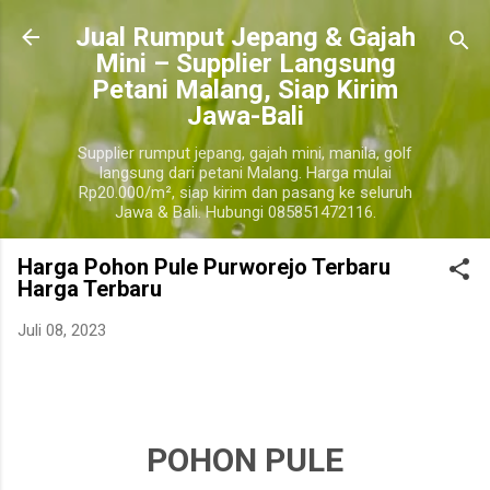
Langsung ke konten utama
​Jual Rumput Jepang & Gajah
Mini – Supplier Langsung
Petani Malang, Siap Kirim
Jawa-Bali
Supplier rumput jepang, gajah mini, manila, golf
langsung dari petani Malang. Harga mulai
Rp20.000/m², siap kirim dan pasang ke seluruh
Jawa & Bali. Hubungi 085851472116.
Harga Pohon Pule Purworejo Terbaru
Harga Terbaru
Juli 08, 2023
jual pohon pule purworejo, jual pohon pule purworejo terdekat, harga pohon pule
purworejo
purworejo
POHON PULE