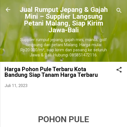
Langsung ke konten utama
​Jual Rumput Jepang & Gajah
Mini – Supplier Langsung
Petani Malang, Siap Kirim
Jawa-Bali
Supplier rumput jepang, gajah mini, manila, golf
langsung dari petani Malang. Harga mulai
Rp20.000/m², siap kirim dan pasang ke seluruh
Jawa & Bali. Hubungi 085851472116.
Harga Pohon Pule Terbaru Kota
Bandung Siap Tanam Harga Terbaru
Juli 11, 2023
jual pohon pule kota bandung, jual pohon pule kota bandung terdekat, harga pohon pule
kota bandung
kota bandung
POHON PULE