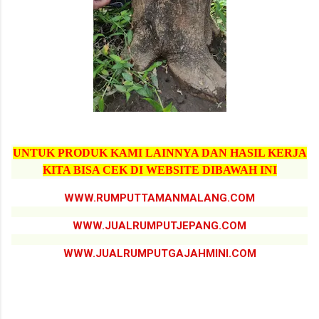
UNTUK PRODUK KAMI LAINNYA DAN HASIL KERJA
KITA BISA CEK DI WEBSITE DIBAWAH INI
WWW.RUMPUTTAMANMALANG.COM
WWW.JUALRUMPUTJEPANG.COM
WWW.JUALRUMPUTGAJAHMINI.COM
jual pohon pule kota bandung, jual pohon pule kota bandung terdekat, jual pohon pule termurah kota
bandung, jual pohon pule terbaik kota bandung, jual pohon pule tinggi 6 meter kota bandung, jual pohon