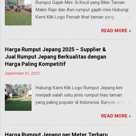
Rumput Gajah Mini: Si Kecil yang Bikin Taman
Makin Rapi dan Asri rumput gajah mini Hubungi
Kami Klik Logo Pernah lihat taman yang
rumputnya terlihat pendek, rapi, tapi tetap hijau
READ MORE »
segar walau sering diinjak? Bisa jadi itu adalah
rumput gajah mini , salah satu jenis rumput
paling populer di Indonesia, terutama buat
Harga Rumput Jepang 2025 – Supplier &
taman rumah, taman kantor, hingga taman
Jual Rumput Jepang Berkualitas dengan
kota. malang Meski namanya ada kata “gajah”,
Harga Paling Kompetitif
rumput ini bukan untuk makanan hewan besar
September 01, 2025
seperti yang kamu pikirkan. Justru sebaliknya,
gajah mini adalah jenis rumput taman yang
Hubungi Kami Klik Logo Rumput Jepang kini
ukurannya mungil tapi kekuatannya luar biasa .
menjadi salah satu jenis rumput hias taman
Yuk, kita bahas secara mendalam apa itu
yang paling populer di Indonesia. Banyak orang
rumput gajah mini, keunggulannya,
menyukainya karena tampilannya yang hijau
karakteristiknya, serta kenapa rumput ini bisa
READ MORE »
segar, teksturnya yang rapat, serta mampu
dibilang bintang utama dalam dunia pertamanan
memberikan kesan asri dan elegan pada
tropis! Apa Itu Rumput Gajah Mini? Rumput
halaman rumah maupun taman kota. Tidak
gajah mini (Pennisetum purpureum cv. Dwarf)
Harga Rumput Jepang per Meter Terbaru