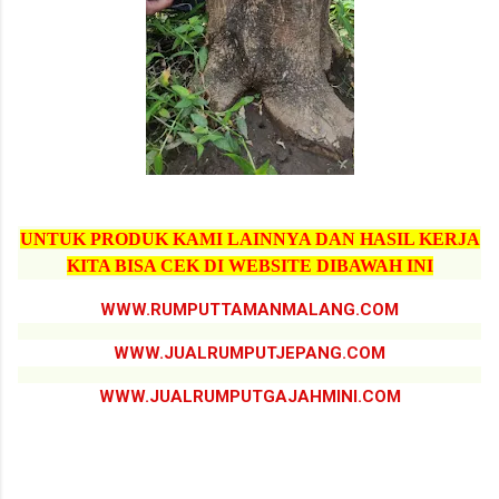
UNTUK PRODUK KAMI LAINNYA DAN HASIL KERJA
KITA BISA CEK DI WEBSITE DIBAWAH INI
WWW.RUMPUTTAMANMALANG.COM
WWW.JUALRUMPUTJEPANG.COM
WWW.JUALRUMPUTGAJAHMINI.COM
jual pohon pule pasuruan, jual pohon pule pasuruan terdekat, jual pohon pule termurah pasuruan, jual
pohon pule terbaik pasuruan, jual pohon pule tinggi 6 meter pasuruan, jual pohon pule terbaru pasuruan,