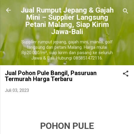
Langsung ke konten utama
​Jual Rumput Jepang & Gajah
Mini – Supplier Langsung
Petani Malang, Siap Kirim
Jawa-Bali
Supplier rumput jepang, gajah mini, manila, golf
langsung dari petani Malang. Harga mulai
Rp20.000/m², siap kirim dan pasang ke seluruh
Jawa & Bali. Hubungi 085851472116.
Jual Pohon Pule Bangil, Pasuruan
Termurah Harga Terbaru
Juli 03, 2023
jual pohon pule pasuruan, jual pohon pule pasuruan terdekat, harga pohon pule
pasuruan
pasuruan
POHON PULE