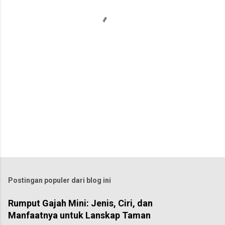
a
r
Postingan populer dari blog ini
Rumput Gajah Mini: Jenis, Ciri, dan
Manfaatnya untuk Lanskap Taman