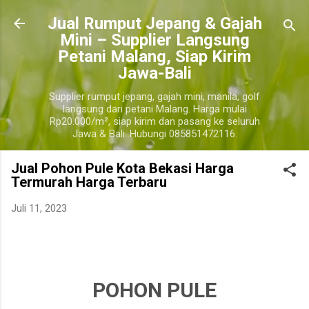
Langsung ke konten utama
​Jual Rumput Jepang & Gajah
Mini – Supplier Langsung
Petani Malang, Siap Kirim
Jawa-Bali
Supplier rumput jepang, gajah mini, manila, golf
langsung dari petani Malang. Harga mulai
Rp20.000/m², siap kirim dan pasang ke seluruh
Jawa & Bali. Hubungi 085851472116.
Jual Pohon Pule Kota Bekasi Harga
Termurah Harga Terbaru
Juli 11, 2023
jual pohon pule kota bekasi, jual pohon pule kota bekasi terdekat, harga pohon pule kota
bekasi
kota bekasi
POHON PULE