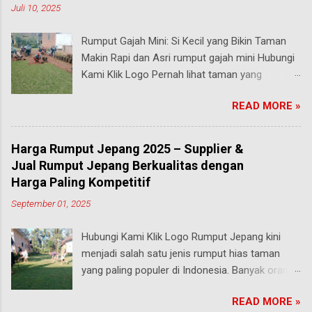
Juli 10, 2025
Rumput Gajah Mini: Si Kecil yang Bikin Taman
Makin Rapi dan Asri rumput gajah mini Hubungi
Kami Klik Logo Pernah lihat taman yang
rumputnya terlihat pendek, rapi, tapi tetap hijau
READ MORE »
segar walau sering diinjak? Bisa jadi itu adalah
rumput gajah mini , salah satu jenis rumput
paling populer di Indonesia, terutama buat
Harga Rumput Jepang 2025 – Supplier &
taman rumah, taman kantor, hingga taman
Jual Rumput Jepang Berkualitas dengan
kota. malang Meski namanya ada kata “gajah”,
Harga Paling Kompetitif
rumput ini bukan untuk makanan hewan besar
September 01, 2025
seperti yang kamu pikirkan. Justru sebaliknya,
gajah mini adalah jenis rumput taman yang
Hubungi Kami Klik Logo Rumput Jepang kini
ukurannya mungil tapi kekuatannya luar biasa .
menjadi salah satu jenis rumput hias taman
Yuk, kita bahas secara mendalam apa itu
yang paling populer di Indonesia. Banyak orang
rumput gajah mini, keunggulannya,
menyukainya karena tampilannya yang hijau
karakteristiknya, serta kenapa rumput ini bisa
READ MORE »
segar, teksturnya yang rapat, serta mampu
dibilang bintang utama dalam dunia pertamanan