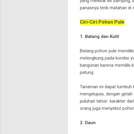
yang melebar ke samping, 
panasnya terik matahari di s
Ciri-Ciri Pohon Pule
1. Batang dan Kulit
Batang pohon pule memiliki 
melengkung pada kondisi ya
bangunan karena memiliki k
patung.
Tanaman ini dapat tumbuh h
mengelupas, dengan getah y
puluhan tahun karakter dari
orang juga menyebut pohon
2. Daun