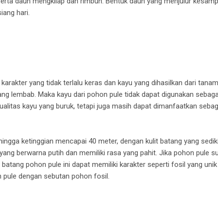
serta daun mengkilap dan rimbun. Bentuk daun yang menjulur kes
iang hari.
karakter yang tidak terlalu keras dan kayu yang dihasilkan dari tana
ng lembab. Maka kayu dari pohon pule tidak dapat digunakan sebaga
ualitas kayu yang buruk, tetapi juga masih dapat dimanfaatkan sebag
ingga ketinggian mencapai 40 meter, dengan kulit batang yang sedi
ang berwarna putih dan memiliki rasa yang pahit. Jika pohon pule
 batang pohon pule ini dapat memiliki karakter seperti fosil yang un
 pule dengan sebutan pohon fosil.