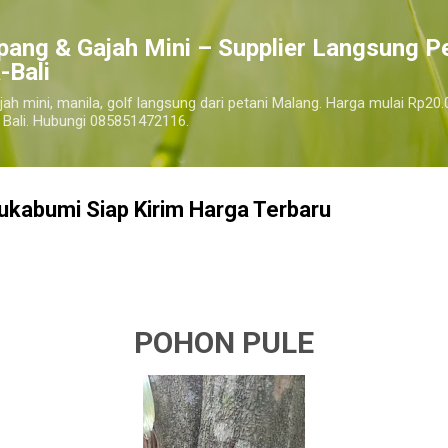
Langsung ke konten utama
pang & Gajah Mini – Supplier Langsung P
-Bali
jah mini, manila, golf langsung dari petani Malang. Harga mulai Rp20.
 Bali. Hubungi 085851472116.
ukabumi Siap Kirim Harga Terbaru
n pule sukabumi terdekat, harga pohon pule sukabumi
sukabumi
POHON PULE