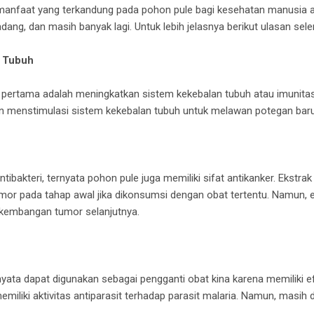
manfaat yang terkandung pada pohon pule bagi kesehatan manusia a
 radang, dan masih banyak lagi. Untuk lebih jelasnya berikut ulasan sel
s Tubuh
ertama adalah meningkatkan sistem kekebalan tubuh atau imunitas
an menstimulasi sistem kekebalan tubuh untuk melawan potegan baru
ntibakteri, ternyata pohon pule juga memiliki sifat antikanker. Ekstra
r pada tahap awal jika dikonsumsi dengan obat tertentu. Namun, e
kembangan tumor selanjutnya.
yata dapat digunakan sebagai pengganti obat kina karena memiliki ef
miliki aktivitas antiparasit terhadap parasit malaria. Namun, masih d