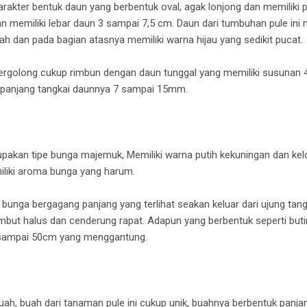
rakter bentuk daun yang berbentuk oval, agak lonjong dan memiliki 
 memiliki lebar daun 3 sampai 7,5 cm. Daun dari tumbuhan pule ini m
h dan pada bagian atasnya memiliki warna hijau yang sedikit pucat.
tergolong cukup rimbun dengan daun tunggal yang memiliki susunan 4
 panjang tangkai daunnya 7 sampai 15mm.
akan tipe bunga majemuk, Memiliki warna putih kekuningan dan kelop
iliki aroma bunga yang harum.
 bunga bergagang panjang yang terlihat seakan keluar dari ujung ta
but halus dan cenderung rapat. Adapun yang berbentuk seperti but
 sampai 50cm yang menggantung.
ah, buah dari tanaman pule ini cukup unik, buahnya berbentuk panjang