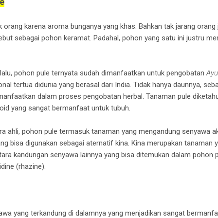
e
 orang karena aroma bunganya yang khas. Bahkan tak jarang orang 
but sebagai pohon keramat. Padahal, pohon yang satu ini justru me
lalu, pohon pule ternyata sudah dimanfaatkan untuk pengobatan
Ayu
al tertua didunia yang berasal dari India. Tidak hanya daunnya, seb
imanfaatkan dalam proses pengobatan herbal. Tanaman pule diketahu
noid yang sangat bermanfaat untuk tubuh.
a ahli, pohon pule termasuk tanaman yang mengandung senyawa akti
ang bisa digunakan sebagai aternatif kina. Kina merupakan tanaman 
ara kandungan senyawa lainnya yang bisa ditemukan dalam pohon pul
dine (rhazine).
wa yang terkandung di dalamnya yang menjadikan sangat bermanfaa