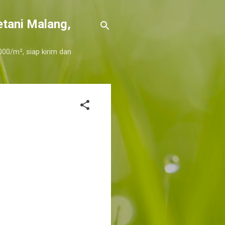
etani Malang,
000/m², siap kirim dan