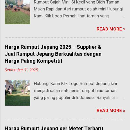
Rumput Gajah Mini: Si Kecil yang Bikin Taman
Makin Rapi dan Asri rumput gajah mini Hubungi
Kami Klik Logo Pernah lihat taman yang
rumputnya terlihat pendek, rapi, tapi tetap hijau
READ MORE »
segar walau sering diinjak? Bisa jadi itu adalah
rumput gajah mini , salah satu jenis rumput
paling populer di Indonesia, terutama buat
Harga Rumput Jepang 2025 – Supplier &
taman rumah, taman kantor, hingga taman
Jual Rumput Jepang Berkualitas dengan
kota. malang Meski namanya ada kata “gajah”,
Harga Paling Kompetitif
rumput ini bukan untuk makanan hewan besar
September 01, 2025
seperti yang kamu pikirkan. Justru sebaliknya,
gajah mini adalah jenis rumput taman yang
Hubungi Kami Klik Logo Rumput Jepang kini
ukurannya mungil tapi kekuatannya luar biasa .
menjadi salah satu jenis rumput hias taman
Yuk, kita bahas secara mendalam apa itu
yang paling populer di Indonesia. Banyak orang
rumput gajah mini, keunggulannya,
menyukainya karena tampilannya yang hijau
karakteristiknya, serta kenapa rumput ini bisa
READ MORE »
segar, teksturnya yang rapat, serta mampu
dibilang bintang utama dalam dunia pertamanan
memberikan kesan asri dan elegan pada
tropis! Apa Itu Rumput Gajah Mini? Rumput
halaman rumah maupun taman kota. Tidak
gajah mini (Pennisetum purpureum cv. Dwarf)
Harga Rumput Jepang per Meter Terbaru