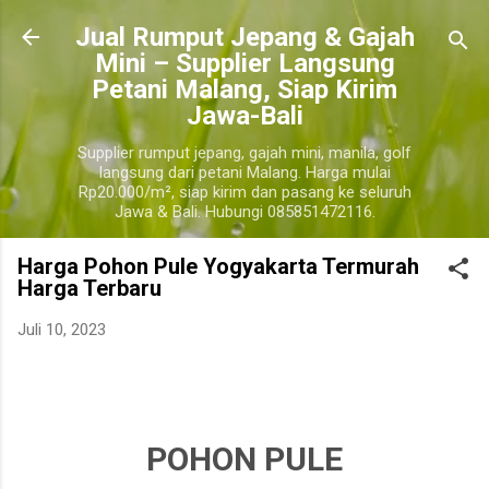
Langsung ke konten utama
​Jual Rumput Jepang & Gajah
Mini – Supplier Langsung
Petani Malang, Siap Kirim
Jawa-Bali
Supplier rumput jepang, gajah mini, manila, golf
langsung dari petani Malang. Harga mulai
Rp20.000/m², siap kirim dan pasang ke seluruh
Jawa & Bali. Hubungi 085851472116.
Harga Pohon Pule Yogyakarta Termurah
Harga Terbaru
Juli 10, 2023
jual pohon pule yogyakarta, jual pohon pule yogyakarta terdekat, harga pohon pule
yogyakarta
yogyakarta
POHON PULE