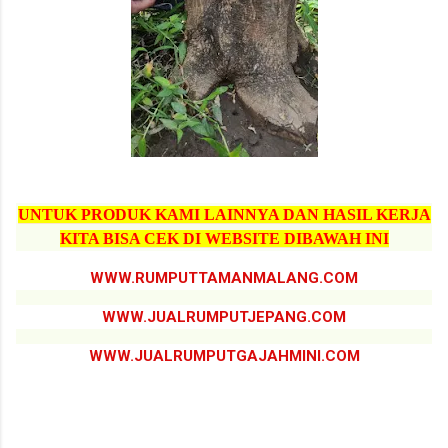
UNTUK PRODUK KAMI LAINNYA DAN HASIL KERJA
KITA BISA CEK DI WEBSITE DIBAWAH INI
WWW.RUMPUTTAMANMALANG.COM
WWW.JUALRUMPUTJEPANG.COM
WWW.JUALRUMPUTGAJAHMINI.COM
jual pohon pule yogyakarta, jual pohon pule yogyakarta terdekat, jual pohon pule termurah yogyakarta, jual
pohon pule terbaik yogyakarta, jual pohon pule tinggi 6 meter yogyakarta, jual pohon pule terbaru