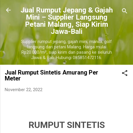
Langsung ke konten utama
​Jual Rumput Jepang & Gajah
Mini – Supplier Langsung
Petani Malang, Siap Kirim
Jawa-Bali
Supplier rumput jepang, gajah mini, manila, golf
langsung dari petani Malang. Harga mulai
Rp20.000/m², siap kirim dan pasang ke seluruh
Jawa & Bali. Hubungi 085851472116.
Jual Rumput Sintetis Amurang Per
Meter
November 22, 2022
harga jual rumput sintetis amurang terdekat, harga jual rumput sintetis per roll amurang, harga
jual rumput sintetis 1 meter amurang.
amurang
RUMPUT SINTETIS