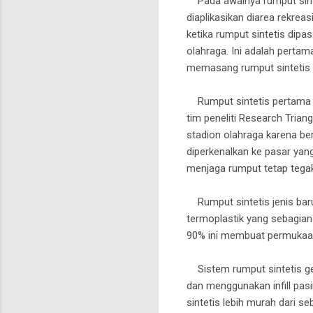
Pada awalnya rumput sint
diaplikasikan diarea rekrea
ketika rumput sintetis dip
olahraga. Ini adalah pertam
memasang rumput sintetis i
Rumput sintetis pertama di
tim peneliti Research Trian
stadion olahraga karena ber
diperkenalkan ke pasar ya
menjaga rumput tetap tegak,
Rumput sintetis jenis baru 
termoplastik yang sebagian
90% ini membuat permukaan
Sistem rumput sintetis gen
dan menggunakan infill pas
sintetis lebih murah dari s