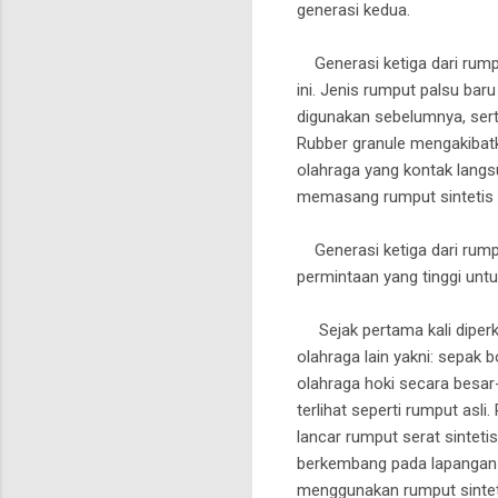
generasi kedua.
Generasi ketiga dari rumpu
ini. Jenis rumput palsu bar
digunakan sebelumnya, serta 
Rubber granule mengakibatka
olahraga yang kontak langs
memasang rumput sintetis d
Generasi ketiga dari rump
permintaan yang tinggi unt
Sejak pertama kali diperke
olahraga lain yakni: sepak 
olahraga hoki secara besar
terlihat seperti rumput asl
lancar rumput serat sinteti
berkembang pada lapangan t
menggunakan rumput sintet