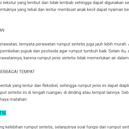
 tekstur yang lembut dan tidak lembab sehingga dapat digunakan se
 bentuknya yang tebal dan lentur membuat anak kecil dapat nyaman b
AN
awatan, ternyata perawatan rumput sintetis juga jauh lebih murah. 
embelian pupuk dan pestisida agar rumput tumbuh baik. Selain itu
rawatannya, karena rumput jenis sintetis tidak memerlukan air dala
 BERBAGAI TEMPAT
ntuk yang lentur dan fleksibel, sehingga rumput jenis ini dapat diapl
sintetis ini di tengah ruangan, di dinding atau tempat lainnya. Sebab
haya matahari.
TIS
kelebihan rumput sintetis, selanjutnya soal fungsi dari rumput sint