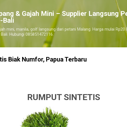
Langsung ke konten utama
pang & Gajah Mini – Supplier Langsung P
-Bali
jah mini, manila, golf langsung dari petani Malang. Harga mulai Rp20.
 Bali. Hubungi 085851472116.
tis Biak Numfor, Papua Terbaru
rdekat, harga jual rumput sintetis per roll biak numfor, harga jual rumput sintetis 1 meter biak nmfor.
bi
RUMPUT SINTETIS