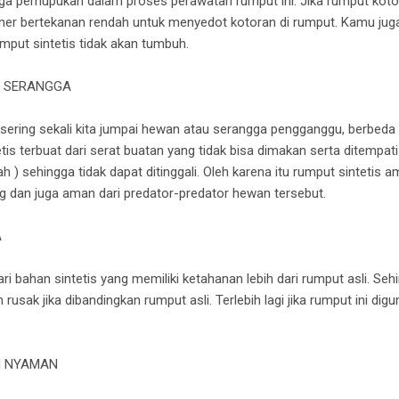
uga pemupukan dalam proses perawatan rumput ini. Jika rumput koto
r bertekanan rendah untuk menyedot kotoran di rumput. Kamu jug
put sintetis tidak akan tumbuh.
N SERANGGA
sering sekali kita jumpai hewan atau serangga pengganggu, berbeda
etis terbuat dari serat buatan yang tidak bisa dimakan serta ditempat
h ) sehingga tidak dapat ditinggali. Oleh karena itu rumput sintetis 
ng dan juga aman dari predator-predator hewan tersebut.
A
ri bahan sintetis yang memiliki ketahanan lebih dari rumput asli. Seh
usak jika dibandingkan rumput asli. Terlebih lagi jika rumput ini dig
H NYAMAN