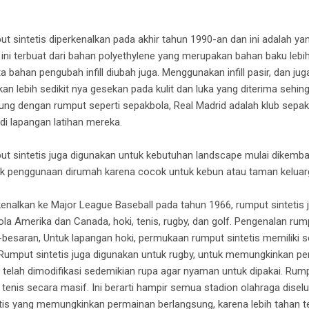
t sintetis diperkenalkan pada akhir tahun 1990-an dan ini adalah ya
u ini terbuat dari bahan polyethylene yang merupakan bahan baku lebi
bahan pengubah infill diubah juga. Menggunakan infill pasir, dan juga 
n lebih sedikit nya gesekan pada kulit dan luka yang diterima sehin
ung dengan rumput seperti sepakbola, Real Madrid adalah klub sepa
i lapangan latihan mereka.
ut sintetis juga digunakan untuk kebutuhan landscape mulai dikemb
uk penggunaan dirumah karena cocok untuk kebun atau taman keluar
nalkan ke Major League Baseball pada tahun 1966, rumput sintetis j
bola Amerika dan Canada, hoki, tenis, rugby, dan golf. Pengenalan ru
-besaran, Untuk lapangan hoki, permukaan rumput sintetis memiliki s
i. Rumput sintetis juga digunakan untuk rugby, untuk memungkinkan p
s telah dimodifikasi sedemikian rupa agar nyaman untuk dipakai. Rumpu
enis secara masif. Ini berarti hampir semua stadion olahraga diselu
is yang memungkinkan permainan berlangsung, karena lebih tahan t