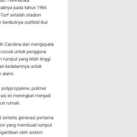
hun 1964 ketika
 kalinya pada tahun 1966
Turf setelah stadion
 berikutnya outfield ikut
th Carolina dan mengepalai
gat cocok untuk pengguna
 rumput yang lebih tinggi
kan kedalamnya untuk
 alami.
 polypropylene, polimer
asi ini meningkat menjadi
pun rumah.
 sintetis generasi pertama
Nylon yang membuat rumput
igantikan oleh sistem