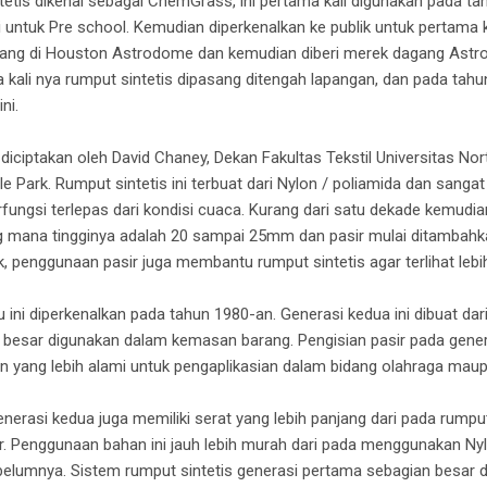
etis dikenal sebagai ChemGrass, ini pertama kali digunakan pada ta
si untuk Pre school. Kemudian diperkenalkan ke publik untuk pertama
asang di Houston Astrodome dan kemudian diberi merek dagang Astro
a kali nya rumput sintetis dipasang ditengah lapangan, dan pada tahun
ni.
ciptakan oleh David Chaney, Dekan Fakultas Tekstil Universitas Nor
gle Park. Rumput sintetis ini terbuat dari Nylon / poliamida dan san
fungsi terlepas dari kondisi cuaca. Kurang dari satu dekade kemudian
ng mana tingginya adalah 20 sampai 25mm dan pasir mulai ditambah
 penggunaan pasir juga membantu rumput sintetis agar terlihat lebih
ini diperkenalkan pada tahun 1980-an. Generasi kedua ini dibuat dari
 besar digunakan dalam kemasan barang. Pengisian pasir pada gener
 yang lebih alami untuk pengaplikasian dalam bidang olahraga mau
erasi kedua juga memiliki serat yang lebih panjang dari pada rumput
ir. Penggunaan bahan ini jauh lebih murah dari pada menggunakan 
ebelumnya. Sistem rumput sintetis generasi pertama sebagian besar d