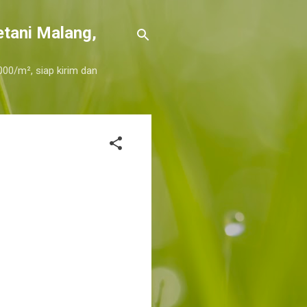
etani Malang,
000/m², siap kirim dan
ak numfor