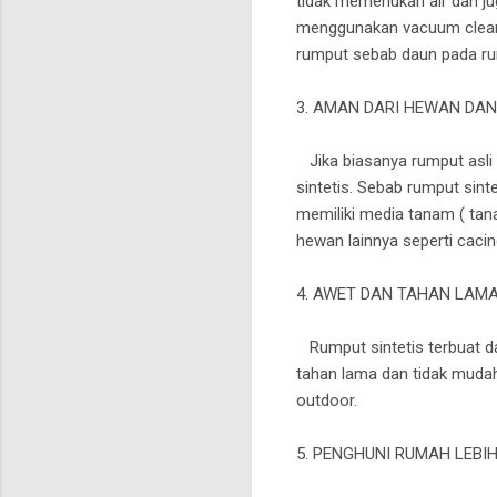
tidak memerlukan air dan j
menggunakan vacuum cleane
rumput sebab daun pada rum
3. AMAN DARI HEWAN DA
Jika biasanya rumput asli 
sintetis. Sebab rumput sint
memiliki media tanam ( tana
hewan lainnya seperti caci
4. AWET DAN TAHAN LAM
Rumput sintetis terbuat da
tahan lama dan tidak mudah r
outdoor.
5. PENGHUNI RUMAH LEBI