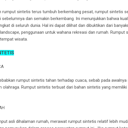
 rumput sintetis terus tumbuh berkembang pesat, rumput sintetis s
 dari sebelumnya dan semakin berkembang. Ini menunjukkan bahwa kua
gkat di seluruh dunia. Hal ini dapat dilihat dan dibuktikan dari bany
landscape, penggunaan untuk wahana rekreasi dan rumah. Rumput sin
 tempat wisata.
NTETIS
CA
ebabkan rumput sintetis tahan terhadap cuaca, sebab pada awalnya
 olahraga. Rumput sintetis terbuat dari bahan sintetis yang memiliki
AH
t asli dihalaman rumah, merawat rumput sintetis relatif lebih mud