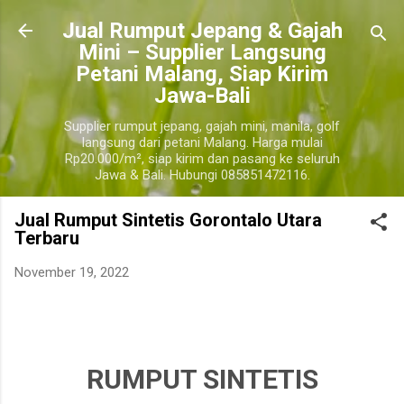
Langsung ke konten utama
​Jual Rumput Jepang & Gajah
Mini – Supplier Langsung
Petani Malang, Siap Kirim
Jawa-Bali
Supplier rumput jepang, gajah mini, manila, golf
langsung dari petani Malang. Harga mulai
Rp20.000/m², siap kirim dan pasang ke seluruh
Jawa & Bali. Hubungi 085851472116.
Jual Rumput Sintetis Gorontalo Utara
Terbaru
November 19, 2022
harga jual rumput sintetis gorontalo utara terdekat, harga jual rumput sintetis per roll gorontalo
utara, harga jual rumput sintetis 1 meter gorontalo utara.
gorontalo utara
RUMPUT SINTETIS