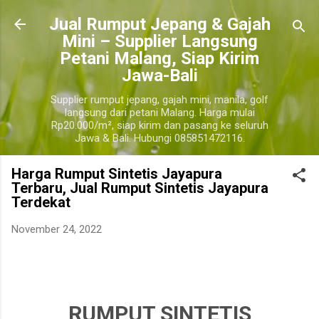
Langsung ke konten utama
​Jual Rumput Jepang & Gajah
Mini – Supplier Langsung
Petani Malang, Siap Kirim
Jawa-Bali
Supplier rumput jepang, gajah mini, manila, golf
langsung dari petani Malang. Harga mulai
Rp20.000/m², siap kirim dan pasang ke seluruh
Jawa & Bali. Hubungi 085851472116.
Harga Rumput Sintetis Jayapura
Terbaru, Jual Rumput Sintetis Jayapura
Terdekat
November 24, 2022
harga jual rumput sintetis jayapura terdekat, harga jual rumput sintetis per roll jayapura, harga
jual rumput sintetis 1 meter jayapura.
jayapura
RUMPUT SINTETIS