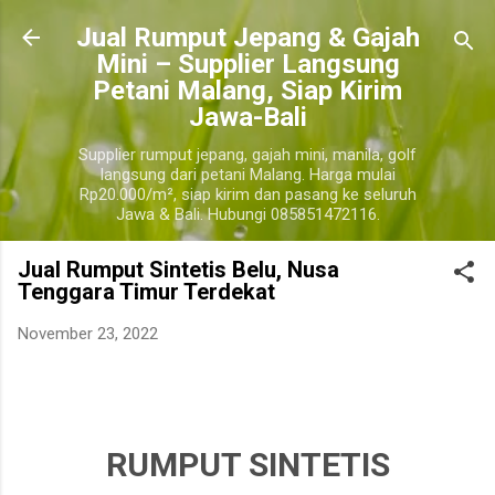
Langsung ke konten utama
​Jual Rumput Jepang & Gajah
Mini – Supplier Langsung
Petani Malang, Siap Kirim
Jawa-Bali
Supplier rumput jepang, gajah mini, manila, golf
langsung dari petani Malang. Harga mulai
Rp20.000/m², siap kirim dan pasang ke seluruh
Jawa & Bali. Hubungi 085851472116.
Jual Rumput Sintetis Belu, Nusa
Tenggara Timur Terdekat
November 23, 2022
harga jual rumput sintetis belu terdekat, harga jual rumput sintetis per roll belu, harga
jual rumput sintetis 1 meter belu.
belu
RUMPUT SINTETIS