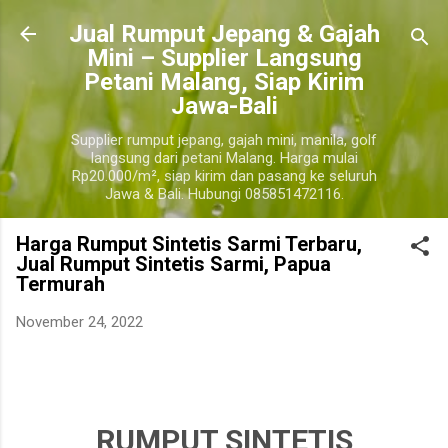
Langsung ke konten utama
​Jual Rumput Jepang & Gajah
Mini – Supplier Langsung
Petani Malang, Siap Kirim
Jawa-Bali
Supplier rumput jepang, gajah mini, manila, golf
langsung dari petani Malang. Harga mulai
Rp20.000/m², siap kirim dan pasang ke seluruh
Jawa & Bali. Hubungi 085851472116.
Harga Rumput Sintetis Sarmi Terbaru,
Jual Rumput Sintetis Sarmi, Papua
Termurah
November 24, 2022
harga jual rumput sintetis sarmi terdekat, harga jual rumput sintetis per roll sarmi, harga
jual rumput sintetis 1 meter sarmi.
sarmi
RUMPUT SINTETIS