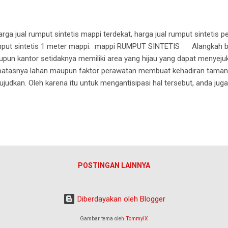
ga jual rumput sintetis mappi terdekat, harga jual rumput sintetis per
put sintetis 1 meter mappi. mappi RUMPUT SINTETIS Alangkah ba
pun kantor setidaknya memiliki area yang hijau yang dapat menyej
batasnya lahan maupun faktor perawatan membuat kehadiran taman hi
ujudkan. Oleh karena itu untuk mengantisipasi hal tersebut, anda ju
sep hijau didalam rumah. Salah satu caranya adalah dengan mengg
put sintetis merupakan permukaan yang terbuat dari serat yang t
mi, rumput jenis ini mungkin umum dijumpai saat anda bermain futsa
yewaan lapangan. Namun seiring berjalannya waktu rumput sintetis j
uk ruangan didalam atau diluar rumah maupun kantor. Nah, untuk ka
ih jauh mengenai rumput sin...
POSTINGAN LAINNYA
Diberdayakan oleh Blogger
Gambar tema oleh
TommyIX