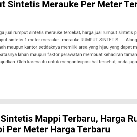
 Sintetis Merauke Per Meter Te
ga jual rumput sintetis merauke terdekat, harga jual rumput sintetis p
put sintetis 1 meter merauke. merauke RUMPUT SINTETIS Alangka
ah maupun kantor setidaknya memiliki area yang hijau yang dapat 
batasnya lahan maupun faktor perawatan membuat kehadiran taman hi
ujudkan. Oleh karena itu untuk mengantisipasi hal tersebut, anda ju
sep hijau didalam rumah. Salah satu caranya adalah dengan mengg
put sintetis merupakan permukaan yang terbuat dari serat yang t
mi, rumput jenis ini mungkin umum dijumpai saat anda bermain futsa
yewaan lapangan. Namun seiring berjalannya waktu rumput sintetis j
uk ruangan didalam atau diluar rumah maupun kantor. Nah, untuk ka
ih jauh mengenai rumput sintetis...
Sintetis Mappi Terbaru, Harga 
pi Per Meter Harga Terbaru