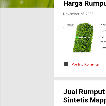
Harga Rumput
t
i
November 25, 2022
n
g
har
a
rum
n
rum
ter
diw
kon
Rum
Posting Komentar
ala
pen
unt
leb
Jual Rumput 
Sintetis Map