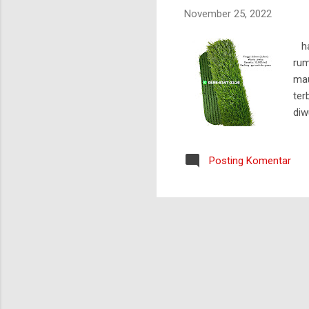
November 25, 2022
har
rum
mau
ter
diw
kon
Rum
Posting Komentar
ala
pen
unt
leb