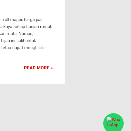
 roll mappi, harga jual
iknya setiap hunian rumah
ukan mata. Namun,
jau ini sulit untuk
ga tetap dapat menghadirkan
unakan rumput sintetis.
ampak menyerupai rumput
READ MORE »
l di tempat tempat
uga dapat diaplikasikan
mu yang ingin mengetahui