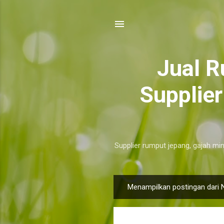
​Jual 
Supplie
Supplier rumput jepang, gajah min
Menampilkan postingan dari 
P
o
s