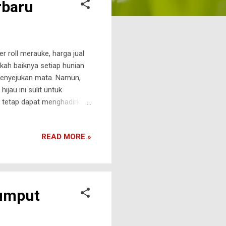
rbaru
er roll merauke, harga jual
h baiknya setiap hunian
menyejukan mata. Namun,
jau ini sulit untuk
ga tetap dapat menghadirkan
unakan rumput sintetis.
ampak menyerupai rumput
READ MORE »
l di tempat tempat
uga dapat diaplikasikan
mu yang ingin mengetahui
Rumput